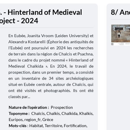
 - Hinterland of Medieval
8/ An
oject - 2024
En Eubée, Joanita Vroom (Leiden University) et
Alexandra Kostarelli (Éphorie des antiquités de
l’Eubée) ont poursuivi en 2024 les recherches
de terrain dans la région de Chalcis et Psachna,
dans le cadre du projet nommé « Hinterland of
Medieval Chalkida ». En 2024, le travail de
prospection, dans un premier temps, a consisté
en un inventaire de 34 sites archéologiques
situé en Eubée centrale, autour de Chalcis, qui
ont été visités et photographiés. Ils ont été
classés par...
Nature de l'opération :
Prospection
Toponyme :
Chalcis, Chalkis, Chalkida, Khalkis,
Euripos, region_fr, Grèce
Mots-clés
: Habitat, Territoire, Fortification,