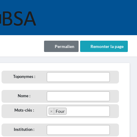
Permalien
Remonter la page
Toponymes :
Nome :
Mots-clés :
×
Four
Institution :