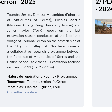
erron - 2025
2/ PL
- 202
Toumba, Serres. Dimitra Malamidou (Ephorate
of Antiquities of Serres), Nicolas Zorzin
(National Cheng Kung University-Taiwan) and
James Taylor (York) report on the last
excavation season conducted at the Neolithic
village of Toumba Serron on the eastern side of
the Strymon valley of Northern Greece;
a collaborative research programme between
the Ephorate of Antiquities of Serres and the
British School at Athens. Excavation focused
on Trench I6.21 (c. 6.2 × 6.3 m)...
Nature de l'opération :
Fouille - Programmée
Toponyme :
Toumba, region_fr, Grèce
Mots-clés
: Habitat, Figurine, Four
Consulter la notice