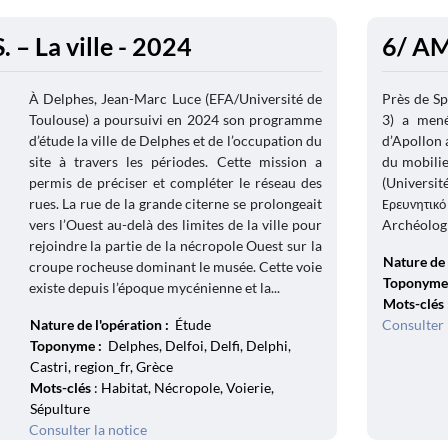
 – La ville - 2024
6/ AM
À Delphes, Jean-Marc Luce (EFA/Université de
Près de Sp
Toulouse) a poursuivi en 2024 son programme
3) a mené
d’étude la ville de Delphes et de l’occupation du
d’Apollon 
site à travers les périodes. Cette mission a
du mobilie
permis de préciser et compléter le réseau des
(Universit
rues. La rue de la grande citerne se prolongeait
Ερευνητι
vers l’Ouest au-delà des limites de la ville pour
Archéologi
rejoindre la partie de la nécropole Ouest sur la
Nature de 
croupe rocheuse dominant le musée. Cette voie
Toponyme
existe depuis l’époque mycénienne et la...
Mots-clés
Nature de l'opération :
Étude
Consulter 
Toponyme :
Delphes, Delfoi, Delfi, Delphi,
Castri, region_fr, Grèce
Mots-clés
: Habitat, Nécropole, Voierie,
Sépulture
Consulter la notice