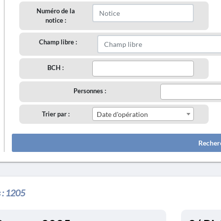
Numéro de la
notice :
Champ libre :
BCH :
Personnes :
Trier par :
Date d'opération
Recher
 :
1205