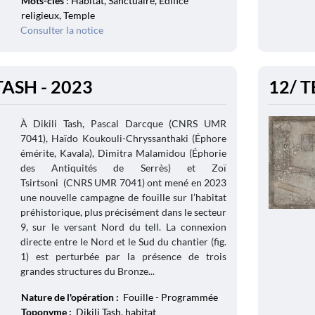
Mots-clés
: Habitat, Sanctuaire, Édifice
religieux, Temple
Consulter la notice
TASH - 2023
12/ T
À Dikili Tash, Pascal Darcque (CNRS UMR
7041), Haïdo Koukouli-Chryssanthaki (Éphore
émérite, Kavala), Dimitra Malamidou (Éphorie
des Antiquités de Serrès) et Zoï
Tsirtsoni (CNRS UMR 7041) ont mené en 2023
une nouvelle campagne de fouille sur l’habitat
préhistorique, plus précisément dans le secteur
9, sur le versant Nord du tell. La connexion
directe entre le Nord et le Sud du chantier (fig.
1) est perturbée par la présence de trois
grandes structures du Bronze...
Nature de l'opération :
Fouille - Programmée
Toponyme :
Dikili Tash, habitat