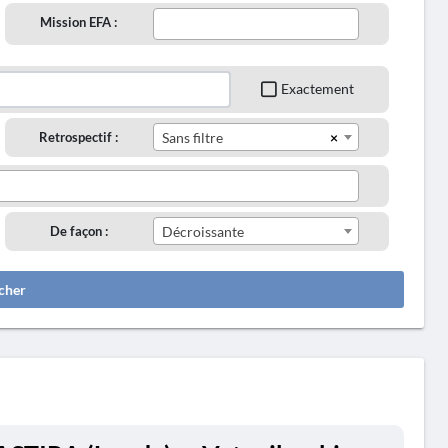
Mission EFA :
Exactement
×
Retrospectif :
Sans filtre
De façon :
Décroissante
cher