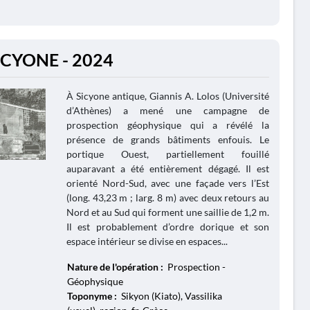
ICYONE - 2024
À Sicyone antique, Giannis A. Lolos (Université
d’Athènes) a mené une campagne de
prospection géophysique qui a révélé la
présence de grands bâtiments enfouis. Le
portique Ouest, partiellement fouillé
auparavant a été entièrement dégagé. Il est
orienté Nord-Sud, avec une façade vers l’Est
(long. 43,23 m ; larg. 8 m) avec deux retours au
Nord et au Sud qui forment une saillie de 1,2 m.
Il est probablement d’ordre dorique et son
espace intérieur se divise en espaces...
Nature de l'opération :
Prospection -
Géophysique
Toponyme :
Sikyon (Kiato), Vassilika