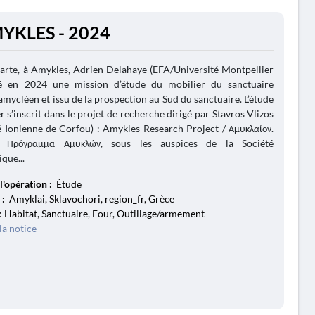
YKLES - 2024
arte, à Amykles, Adrien Delahaye (EFA/Université Montpellier
 en 2024 une mission d’étude du mobilier du sanctuaire
amycléen et issu de la prospection au Sud du sanctuaire. L’étude
r s’inscrit dans le projet de recherche dirigé par Stavros Vlizos
é Ionienne de Corfou) : Amykles Research Project / Αμυκλαίον.
κό Πρόγραμμα Αμυκλών, sous les auspices de la Société
que...
l'opération :
Étude
 :
Amyklai, Sklavochori, region_fr, Grèce
: Habitat, Sanctuaire, Four, Outillage/armement
la notice