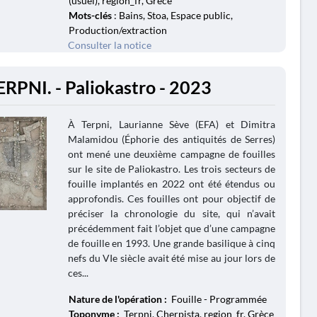
(usuel), region_fr, Grèce
Mots-clés
: Bains, Stoa, Espace public,
Production/extraction
Consulter la notice
ERPNI. - Paliokastro - 2023
À Terpni, Laurianne Sève (EFA) et Dimitra
Malamidou (Éphorie des antiquités de Serres)
ont mené une deuxième campagne de fouilles
sur le site de Paliokastro. Les trois secteurs de
fouille implantés en 2022 ont été étendus ou
approfondis. Ces fouilles ont pour objectif de
préciser la chronologie du site, qui n’avait
précédemment fait l’objet que d’une campagne
de fouille en 1993. Une grande basilique à cinq
nefs du VIe siècle avait été mise au jour lors de
ces...
Nature de l'opération :
Fouille - Programmée
Toponyme :
Terpni, Cherpista, region_fr, Grèce