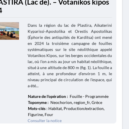
ASTIRA (Lac de). – Votanikos kipos
4
Dans la région du lac de Plastira, Aikaterini
Kyparissi-Apostolika et Orestis Apostolikas
(Éphorie des antiquités de Karditsa) ont mené
en 2024 la troisième campagne de fouilles
systématiques sur le site néolithique appelé
Votanikos Kipos, sur les berges occidentales du
lac, où l’on a mis au jour un habitat néolithique,
situé à une altitude de 800 m (fig. 1). La fouille a
atteint, à une profondeur d’environ 1 m, le
niveau principal de circulation de l’espace, qui
a été...
Nature de l'opération :
Fouille - Programmée
Toponyme :
Neochorion, region_fr, Grèce
Mots-clés
: Habitat, Production/extraction,
Figurine, Four
Consulter la notice