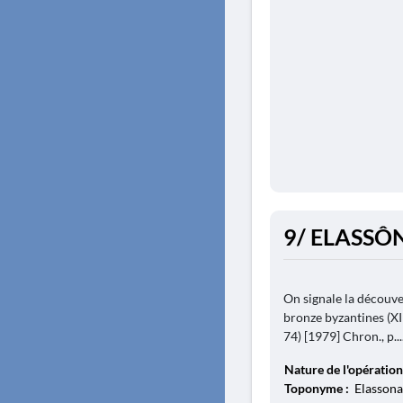
9/ ELASSÔN
On signale la découve
bronze byzantines (XII
74) [1979] Chron., p...
Nature de l'opération
Toponyme :
Elassona,