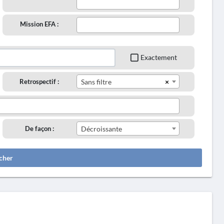
Mission EFA :
Exactement
×
Retrospectif :
Sans filtre
De façon :
Décroissante
cher