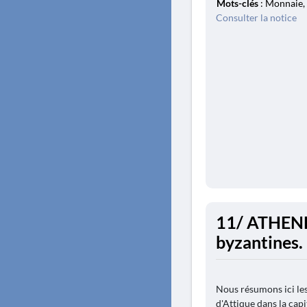
Mots-clés
: Monnaie,
Consulter la notice
11/ ATHENES
byzantines.
Nous résumons ici les
d'Attique dans la capi