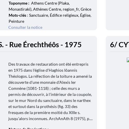
Toponyme :
Athens Centre (Plaka,
Monastiraki), Athènes Centre, region_fr, Grèce
Mots-clés
: Sanctuaire, Édifice religieux, Église,
Peinture
Consulter la notice
 - Rue Érechthéôs - 1975
6/ CY
Des travaux de restauration ont été entrepris
en 1975 dans l'église d'Haghios Iôannis
Théologos. La réfection de la toiture a amené la
découverte d'une monnaie d'Alexis Ier
Comnène (1081-1118) ; celle des murs a
permis de découvrir, à l'intérieur de la coupole,
sur le mur Nord du sanctuaire, dans le narthex
et surtout dans la prothésis (fig. 33) des
fresques de la première moitié du XIIIе s.
jusqu'alors inconnues. ArchAnAth 8 (1975), p....