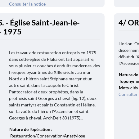
Consulter la notice
 - Église Saint-Jean-le-
4/ OR
- 1975
Horion. On
discerneme
Les travaux de restauration entrepris en 1975
début du X
dans cette église de Plaka ont fait apparaître,
l'Ascension
sous plusieurs couches d'enduits modernes, des
fresques byzantines du XIIIe siècle : au mur
Nature de 
Nord du hiéron saint Stéphane martyr et un
Toponyme
autre saint, dans la coupole le Christ
Mots-clés
Pantocrator et deux prophètes, dans la
Consulter 
prothésis saint Georges à cheval (fig. 12), deux
saints martyrs et saints Constantin et Hélène,
sur la voûte du hiéron l'Ascension et saint
Georges à cheval. ArchDelt 30 (1975)...
Nature de l'opération :
Restauration/Conservation/Anastylose