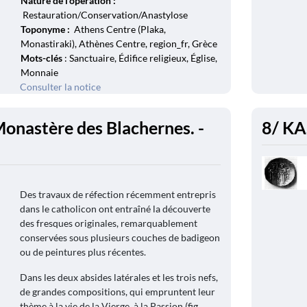
Nature de l'opération :
Restauration/Conservation/Anastylose
Toponyme :
Athens Centre (Plaka,
Monastiraki), Athènes Centre, region_fr, Grèce
Mots-clés
: Sanctuaire, Édifice religieux, Église,
Monnaie
Consulter la notice
Monastère des Blachernes. -
8/ KA
Des travaux de réfection récemment entrepris
dans le catholicon ont entraîné la découverte
des fresques originales, remarquablement
conservées sous plusieurs couches de badigeon
ou de peintures plus récentes.
Dans les deux absides latérales et les trois nefs,
de grandes compositions, qui empruntent leur
thème à la vie de la Vierge, à la Passion (fig.