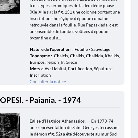
trois types céramiques de la deuxième phase
(XIe-XIIe s.) ; la fig. 151 une colonne portant une
inscription chorégique d'époque romaine
retrouvée dans la fouille. Rue Papaskiada, c'est
un ensemble de tombes voûtées d'époque
byzantine qui a...
Nature de l'opération :
Fouille - Sauvetage
Toponyme :
Chalcis, Chalkis, Chalkida, Khalkis,
Euripos, region_fr, Grèce
Mots-clés
: Habitat, Fortification, Sépulture,
Inscription
Consulter la notice
OPESI. - Paiania. - 1974
Eglise d'Haghios Athanassios. — En 1973-74
une représentation de Saint Georges terrassant
le démon (fig. 52) a été découverte au mur Sud