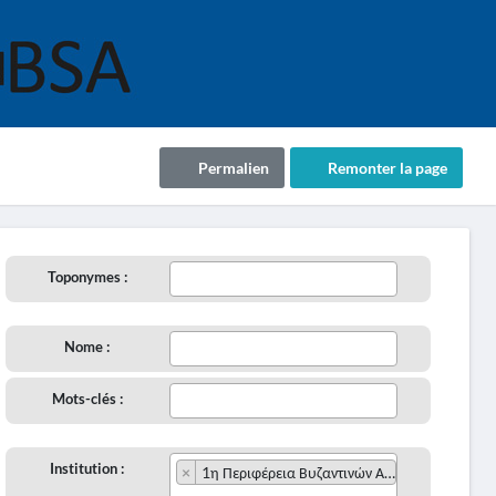
Permalien
Remonter la page
Toponymes :
Nome :
Mots-clés :
Institution :
×
1η Περιφέρεια Βυζαντινών Αρχαιοτήτων