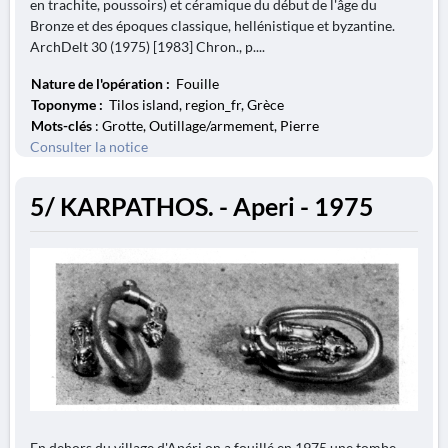
en trachite, poussoirs) et céramique du début de l'âge du
Bronze et des époques classique, hellénistique et byzantine.
ArchDelt 30 (1975) [1983] Chron., p....
Nature de l'opération :
Fouille
Toponyme :
Tilos island, region_fr, Grèce
Mots-clés
: Grotte, Outillage/armement, Pierre
Consulter la notice
5/ KARPATHOS. - Aperi - 1975
En dehors du village d'Apéri on a fouillé en 1975 une tombe