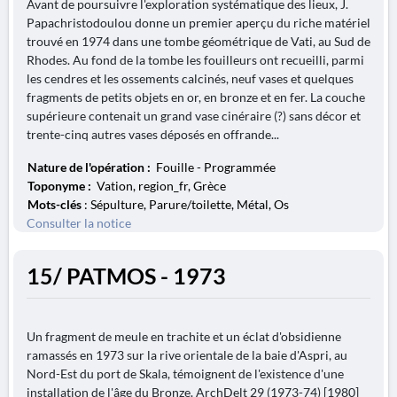
Avant de poursuivre l'exploration systématique des lieux, J.
Papachristodoulou donne un premier aperçu du riche matériel
trouvé en 1974 dans une tombe géométrique de Vati, au Sud de
Rhodes. Au fond de la tombe les fouilleurs ont recueilli, parmi
les cendres et les ossements calcinés, neuf vases et quelques
fragments de petits objets en or, en bronze et en fer. La couche
supérieure contenait un grand vase cinéraire (?) sans décor et
trente-cinq autres vases déposés en offrande...
Nature de l'opération :
Fouille - Programmée
Toponyme :
Vation, region_fr, Grèce
Mots-clés
: Sépulture, Parure/toilette, Métal, Os
Consulter la notice
15/ PATMOS - 1973
Un fragment de meule en trachite et un éclat d'obsidienne
ramassés en 1973 sur la rive orientale de la baie d'Aspri, au
Nord-Est du port de Skala, témoignent de l'existence d'une
installation de l'âge du Bronze. ArchDelt 29 (1973-74) [1980]