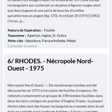
rectangulaire qui contenait un skyphos à figures rouges ainsi
que deux bagues et une paire de boucles d'oreilles
spiraliformes en argent (fig. 170). ArchDelt 30 (1975) [1983]
Chron., p....
Nature de l'opération :
Fouille
Toponyme :
Aperion, region_fr, Grèce
Mots-clés
: Sépulture, Parure/toilette, Métal
Consulter la notice
6/ RHODES. - Nécropole Nord-
Ouest - 1975
Nécropole Nord-Ouest. — De nombreuses tombes ont été
découvertes en 1975 à l'occasion de fouilles d'urgence. On
retiendra notamment un groupe de 198 tombes fouillées dans
deux terrains contigus du quartier d'Haghia Triada : la plupart
d'entre elles sont des fosses rectangulaires creusées dans le sol,
mais on compte aussi quelques tombes « à tiroir » creusées