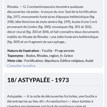
Rhodes. — G. Constantinopoulos énumère quelques
découvertes récentes : tronçon du mur Sud de la fortification
(fig. 297), monuments funéraires d'époque hellénistique (fig.
298), tête féminine de style sévère (fig. 299), buste d'une Corè
provenant de Lindos (fig. 300), mosaïques (fig. 301 et 302),
décor mural (fig. 303 et 304), et fait connaître deux documents
inédits du Musée de Rhodes : une stèle funéraire hellénistique
(fig. 309) et un fragment de sarcophage...
Nature de l'opération :
Fouille - Programmée
Toponyme :
Rodos, Rhodes, region_fr, Grèce
Mots-clés
: Fortification, Sépulture, Édifice religieux, Autel
Consulter la notice
18/ ASTYPALÉE - 1973
Astypalée. — A la suite de découvertes fortuites, une fouille a
été entreprise au lieu-dit « Arvanitochori » : deux tombes à
chambre mycéniennes ont livré de nombreux vases et