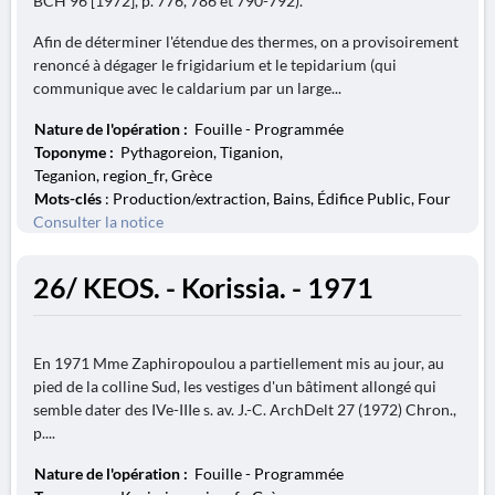
BCH 96 [1972], p. 776, 786 et 790-792).
Afin de déterminer l'étendue des thermes, on a provisoirement
renoncé à dégager le frigidarium et le tepidarium (qui
communique avec le caldarium par un large...
Nature de l'opération :
Fouille - Programmée
Toponyme :
Pythagoreion, Tiganion,
Teganion, region_fr, Grèce
Mots-clés
: Production/extraction, Bains, Édifice Public, Four
Consulter la notice
26/ KEOS. - Korissia. - 1971
En 1971 Mme Zaphiropoulou a partiellement mis au jour, au
pied de la colline Sud, les vestiges d'un bâtiment allongé qui
semble dater des IVe-IIIe s. av. J.-C. ArchDelt 27 (1972) Chron.,
p....
Nature de l'opération :
Fouille - Programmée