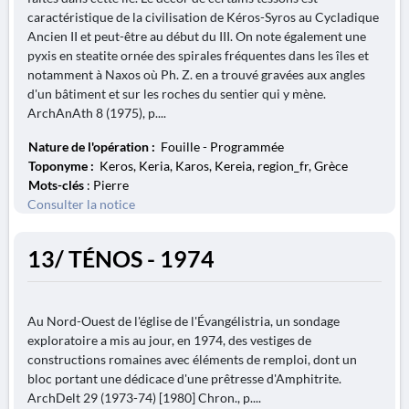
caractéristique de la civilisation de Kéros-Syros au Cycladique
Ancien II et peut-être au début du III. On note également une
pyxis en steatite ornée des spirales fréquentes dans les îles et
notamment à Naxos où Ph. Z. en a trouvé gravées aux angles
d'un bâtiment et sur les roches du sentier qui y mène.
ArchAnAth 8 (1975), p....
Nature de l'opération :
Fouille - Programmée
Toponyme :
Keros, Keria, Karos, Kereia, region_fr, Grèce
Mots-clés
: Pierre
Consulter la notice
13/ TÉNOS - 1974
Au Nord-Ouest de l'église de l'Évangélistria, un sondage
exploratoire a mis au jour, en 1974, des vestiges de
constructions romaines avec éléments de remploi, dont un
bloc portant une dédicace d'une prêtresse d'Amphitrite.
ArchDelt 29 (1973-74) [1980] Chron., p....