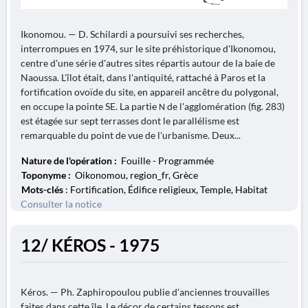
Ikonomou. — D. Schilardi a poursuivi ses recherches,
interrompues en 1974, sur le site préhistorique d'Ikonomou,
centre d'une série d'autres sites répartis autour de la baie de
Naoussa. L'îlot était, dans l'antiquité, rattaché à Paros et la
fortification ovoïde du site, en appareil ancêtre du polygonal,
en occupe la pointe SE. La partie Ν de l'agglomération (fig. 283)
est étagée sur sept terrasses dont le parallélisme est
remarquable du point de vue de l'urbanisme. Deux...
Nature de l'opération :
Fouille - Programmée
Toponyme :
Oikonomou, region_fr, Grèce
Mots-clés
: Fortification, Édifice religieux, Temple, Habitat
Consulter la notice
12/ KÉROS - 1975
Kéros. — Ph. Zaphiropoulou publie d'anciennes trouvailles
faites dans cette île. Le décor de certains tessons est