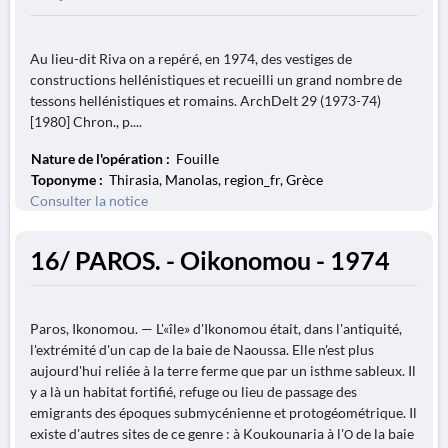
Au lieu-dit Riva on a repéré, en 1974, des vestiges de
constructions hellénistiques et recueilli un grand nombre de
tessons hellénistiques et romains. ArchDelt 29 (1973-74)
[1980] Chron., p....
Nature de l'opération :
Fouille
Toponyme :
Thirasia, Manolas, region_fr, Grèce
Consulter la notice
16/ PAROS. - Oikonomou - 1974
Paros, Ikonomou. — L'«île» d'Ikonomou était, dans l'antiquité,
l'extrémité d'un cap de la baie de Naoussa. Elle n'est plus
aujourd'hui reliée à la terre ferme que par un isthme sableux. Il
y a là un habitat fortifié, refuge ou lieu de passage des
emigrants des époques submycénienne et protogéométrique. Il
existe d'autres sites de ce genre : à Koukounaria à l'О de la baie