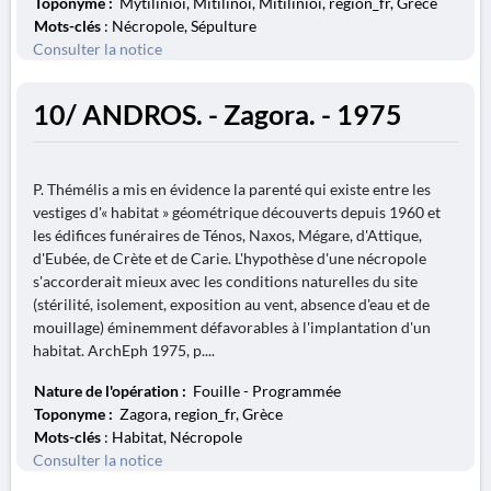
Toponyme :
Mytilinioi, Mitilinoi, Mitilinioi, region_fr, Grèce
Mots-clés
: Nécropole, Sépulture
Consulter la notice
10/ ANDROS. - Zagora. - 1975
P. Thémélis a mis en évidence la parenté qui existe entre les
vestiges d'« habitat » géométrique découverts depuis 1960 et
les édifices funéraires de Ténos, Naxos, Mégare, d'Attique,
d'Eubée, de Crète et de Carie. L'hypothèse d'une nécropole
s'accorderait mieux avec les conditions naturelles du site
(stérilité, isolement, exposition au vent, absence d'eau et de
mouillage) éminemment défavorables à l'implantation d'un
habitat. ArchEph 1975, p....
Nature de l'opération :
Fouille - Programmée
Toponyme :
Zagora, region_fr, Grèce
Mots-clés
: Habitat, Nécropole
Consulter la notice