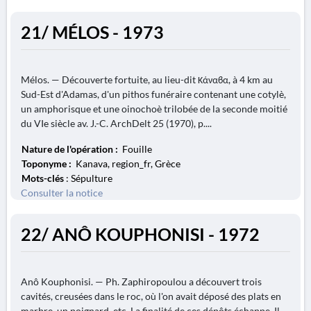
21/ MÉLOS - 1973
Mélos. — Découverte fortuite, au lieu-dit Κάναϐα, à 4 km au
Sud-Est d'Adamas, d'un pithos funéraire contenant une cotylè,
un amphorisque et une oinochoè trilobée de la seconde moitié
du VIe siècle av. J.-C. ArchDelt 25 (1970), p....
Nature de l'opération :
Fouille
Toponyme :
Kanava, region_fr, Grèce
Mots-clés
: Sépulture
Consulter la notice
22/ ANÔ KOUPHONISI - 1972
Anô Kouphonisi. — Ph. Zaphiropoulou a découvert trois
cavités, creusées dans le roc, où l'on avait déposé des plats en
marbre, un poignard, etc. La finalité de ces dépôts échappe. Il