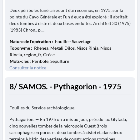
Deux périboles funéraires ont été reconnus, en 1975, sur la
pointe du Cavo Générale et l'un d'eux a été exploré : il abritait
deux tombes à ciste et deux bases enduites. ArchDelt 30 (1975)
[1983] Chron., p....
Nature de l'opération :
Fouille - Sauvetage
Toponyme :
Rhenea, Megali Dilos, Nisos Rinia, Nisos
Rineia, region_fr, Grèce
Mots-clés
: Péribole, Sépulture
Consulter la notice
8/ SAMOS. - Pythagorion - 1975
Fouilles du Service archéologique.
Pythagorion. — En 1975 on a mis au jour, près du lac Glyfada,
cinq nouvelles tombes de la nécropole Ouest (trois
sarcophages en poros et deux tombes à ciste) et, dans deux
terrains à bâtir, des vestiges de constructions romaines.