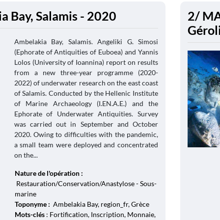
a Bay, Salamis - 2020
2/ MA
Gérol
Ambelakia Bay, Salamis. Angeliki G. Simosi
(Ephorate of Antiquities of Euboea) and Yannis
Lolos (University of Ioannina) report on results
from a new three-year programme (2020-
2022) of underwater research on the east coast
of Salamis. Conducted by the Hellenic Institute
of Marine Archaeology (I.EN.A.E.) and the
Ephorate of Underwater Antiquities. Survey
was carried out in September and October
2020. Owing to difficulties with the pandemic,
a small team were deployed and concentrated
on the...
Nature de l'opération :
Restauration/Conservation/Anastylose - Sous-
marine
Toponyme :
Ambelakia Bay, region_fr, Grèce
Mots-clés
: Fortification, Inscription, Monnaie,