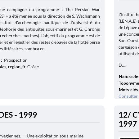
ième campagne du programme « The Persian War
L'Institut
S) » a été menée sous la direction de S. Wachsmann
(I.EN.A.E)
institut d'archéologie nautique de l'université du
de l'épave
 (éphorie des antiquités sous-marines) et G. Chronis
une concen
 recherches marines). L’objectif du programme est de
Sud-Ouest d
er et enregistrer des restes d’épaves de la flotte perse
cargaison 
s littéraires, sombra en...
utilisant de
 :
Prospection
D....
as, region_fr, Grèce
Nature de 
Toponyme
Mots-clés
Consulter 
DES - 1999
12/ C
1997
végiennes. — Une exploitation sous-marine