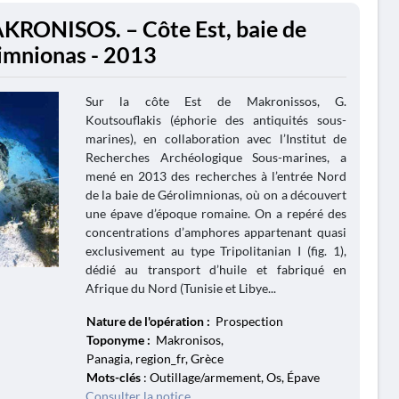
KRONISOS. – Côte Est, baie de
imnionas - 2013
Sur la côte Est de Makronissos, G.
Koutsouflakis (éphorie des antiquités sous-
marines), en collaboration avec l’Institut de
Recherches Archéologique Sous-marines, a
mené en 2013 des recherches à l’entrée Nord
de la baie de Gérolimnionas, où on a découvert
une épave d’époque romaine. On a repéré des
concentrations d’amphores appartenant quasi
exclusivement au type Tripolitanian I (fig. 1),
dédié au transport d’huile et fabriqué en
Afrique du Nord (Tunisie et Libye...
Nature de l'opération :
Prospection
Toponyme :
Makronisos,
Panagia, region_fr, Grèce
Mots-clés
: Outillage/armement, Os, Épave
Consulter la notice