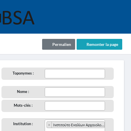
Permalien
Remonter la page
Toponymes :
Nome :
Mots-clés :
Institution :
×
Ινστιτούτο Εναλίων Αρχαιολογικών Ερευνών (Ι.ΕΝ.Α.Ε.)