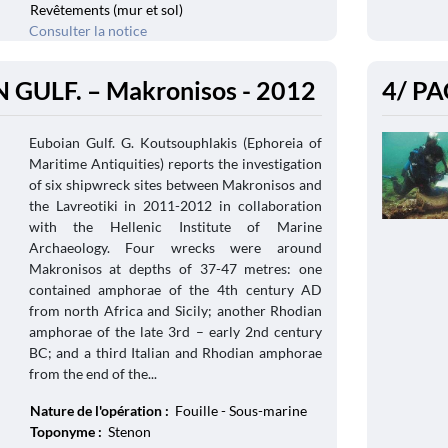
Revêtements (mur et sol)
Consulter la notice
 GULF. – Makronisos - 2012
4/ PA
Euboian Gulf. G. Koutsouphlakis (Ephoreia of
Maritime Antiquities) reports the investigation
of six shipwreck sites between Makronisos and
the Lavreotiki in 2011-2012 in collaboration
with the Hellenic Institute of Marine
Archaeology. Four wrecks were around
Makronisos at depths of 37-47 metres: one
contained amphorae of the 4th century AD
from north Africa and Sicily; another Rhodian
amphorae of the late 3rd – early 2nd century
BC; and a third Italian and Rhodian amphorae
from the end of the...
Nature de l'opération :
Fouille - Sous-marine
Toponyme :
Stenon