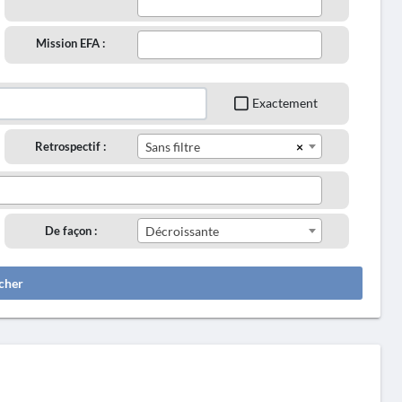
Mission EFA :
Exactement
×
Retrospectif :
Sans filtre
De façon :
Décroissante
cher