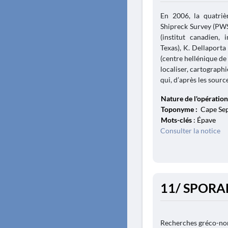
En 2006, la quatr
Shipreck Survey (PWS
(institut canadien, 
Texas), K. Dellaporta
(centre hellénique de
localiser, cartographi
qui, d’après les source
Nature de l'opération
Toponyme :
Cape Sepi
Mots-clés
: Épave
Consulter la notice
11/ SPORA
Recherches gréco-nor