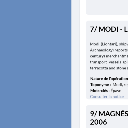
7/ MODI - L
Modi (Liontari), ship
Archaeology) reports 
century) merchantman
transport vessels (p
terracotta and stone 
Nature de l'opération
Toponyme :
Modi, re
Mots-clés
: Épave
Consulter la notice
9/ MAGNÉSI
2006