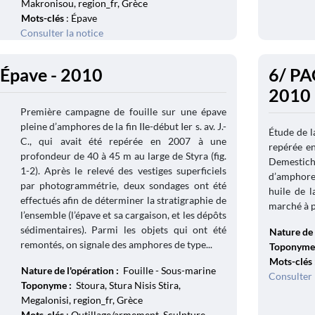
Makronisou, region_fr, Grèce
Mots-clés
: Épave
Consulter la notice
 Épave - 2010
6/ PA
2010
Première campagne de fouille sur une épave
pleine d’amphores de la fin IIe-début Ier s. av. J.-
Étude de l
C., qui avait été repérée en 2007 à une
repérée en
profondeur de 40 à 45 m au large de Styra (fig.
Demestich
1-2). Après le relevé des vestiges superficiels
d’amphores
par photogrammétrie, deux sondages ont été
huile de l
effectués afin de déterminer la stratigraphie de
marché à pa
l’ensemble (l’épave et sa cargaison, et les dépôts
sédimentaires). Parmi les objets qui ont été
Nature de 
remontés, on signale des amphores de type...
Toponyme
Mots-clés
Nature de l'opération :
Fouille - Sous-marine
Consulter 
Toponyme :
Stoura, Stura Nisis Stira,
Megalonisi, region_fr, Grèce
Mots-clés
: Outillage/armement, Sculpture,