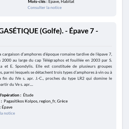
Mots-clés
: Épave, Habitat
Consulter la notice
GASÉTIQUE (Golfe). - Épave 7 -
a cargaison d’amphores d’époque romaine tardive de l’épave 7,
 2000 au large du cap Télégraphos et fouillée en 2003 par S.
a et E. Spondylis. Elle est constituée de plusieurs groupes
, parmi lesquels se détachent trois types d’amphores à vin ou à
a fin du IVe s. apr. J.-C., proches du type LR2 qui domine le
rtir du Ve s. apr....
l'opération :
Étude
 :
Pagasitikos Kolpos, region_fr, Grèce
: Épave
la notice