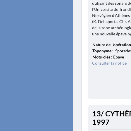
utilisant des sonars d
l'Université de Trondh
Norvégien d'Athènes 
(K. Dellaporta, Chr. A
de la zone archéolog
une nouvelle épave byza
Nature de l'opération
Toponyme :
Sporades 
Mots-clés
: Épave
Consulter la notice
13/ CYTHÈRE
1997