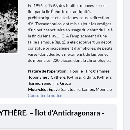
En 1996 et 1997, des fouilles menées sur cet
îlot par la IIe Éphorie des antiquités
préhistoriques et classiques, sous la direction
d'A. Tsaravopoulos, ont mis au jour les vestiges
d'un petit sanctuaire en usage du début du IIIe à
la fin du Ier s. av. J.-C. À l'emplacement d'une
faille sismique (fig. 1), a été découvert un dépôt
constitué principalement d'amphores, de petits
vases (dont des bols mégariens), de lampes et
de monnaies (220 pièces, dont la chronologie...
Nature de l'opération :
Fouille - Programmée
Toponyme :
Cythère, Kythira, Kithira, Kythera,
Tsirigo, region_fr, Grèce
Mots-clés
: Épave, Sanctuaire, Lampe, Monnaie
Consulter la notice
YTHÈRE. – Îlot d'Antidragonara -