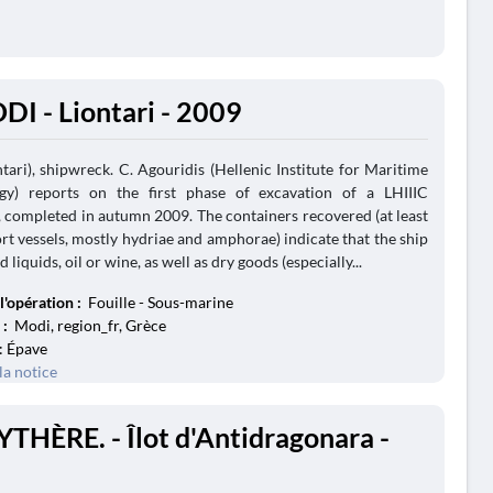
DI - Liontari - 2009
tari), shipwreck. C. Agouridis (Hellenic Institute for Maritime
gy) reports on the first phase of excavation of a LHIIIC
 completed in autumn 2009. The containers recovered (at least
rt vessels, mostly hydriae and amphorae) indicate that the ship
 liquids, oil or wine, as well as dry goods (especially...
l'opération :
Fouille - Sous-marine
 :
Modi, region_fr, Grèce
: Épave
la notice
YTHÈRE. - Îlot d'Antidragonara -