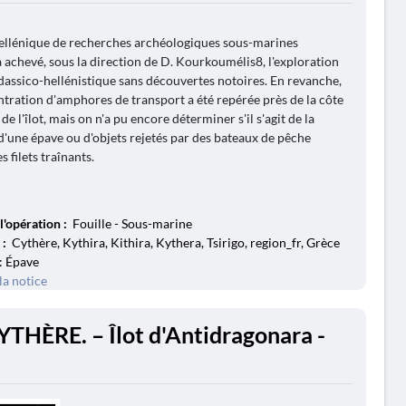
 hellénique de recherches archéologiques sous-marines
 a achevé, sous la direction de D. Kourkoumélis8, l'exploration
 dassico-hellénistique sans découvertes notoires. En revanche,
tration d'amphores de transport a été repérée près de la côte
e l'îlot, mais on n'a pu encore déterminer s'il s'agit de la
d'une épave ou d'objets rejetés par des bateaux de pêche
s filets traînants.
l'opération :
Fouille - Sous-marine
 :
Cythère, Kythira, Kithira, Kythera, Tsirigo, region_fr, Grèce
: Épave
la notice
YTHÈRE. – Îlot d'Antidragonara -