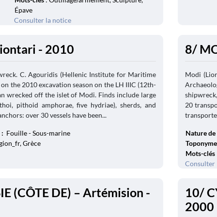
Épave
Consulter la notice
iontari - 2010
8/ MO
wreck. C. Agouridis (Hellenic Institute for Maritime
Modi (Lion
on the 2010 excavation season on the LH IIIC (12th-
Archaeolo
 wrecked off the islet of Modi. Finds include large
shipwreck,
ithoi, pithoid amphorae, five hydriae), sherds, and
20 transpo
anchors: over 30 vessels have been...
transported
 :
Fouille - Sous-marine
Nature de 
gion_fr, Grèce
Toponyme
Mots-clés
Consulter 
E (CÔTE DE) – Artémision -
10/ C
2000