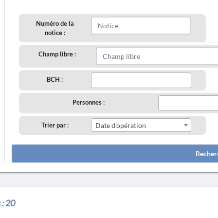
Numéro de la
notice :
Champ libre :
BCH :
Personnes :
Trier par :
Date d'opération
Recher
 :
20