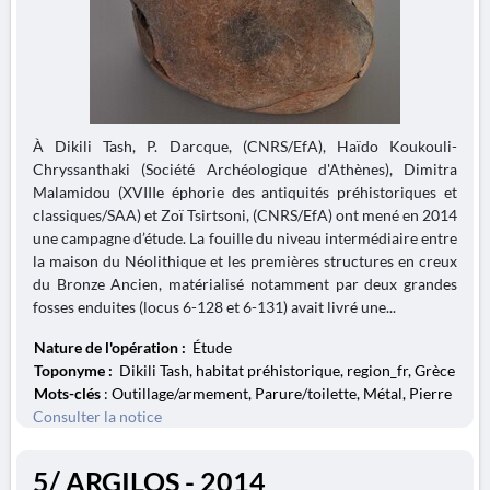
À Dikili Tash, P. Darcque, (CNRS/EfA), Haïdo Koukouli-
Chryssanthaki (Société Archéologique d'Athènes), Dimitra
Malamidou (XVIIIe éphorie des antiquités préhistoriques et
classiques/SAA) et Zoï Tsirtsoni, (CNRS/EfA) ont mené en 2014
une campagne d’étude. La fouille du niveau intermédiaire entre
la maison du Néolithique et les premières structures en creux
du Bronze Ancien, matérialisé notamment par deux grandes
fosses enduites (locus 6-128 et 6-131) avait livré une...
Nature de l'opération :
Étude
Toponyme :
Dikili Tash, habitat préhistorique, region_fr, Grèce
Mots-clés
: Outillage/armement, Parure/toilette, Métal, Pierre
Consulter la notice
5/ ARGILOS - 2014