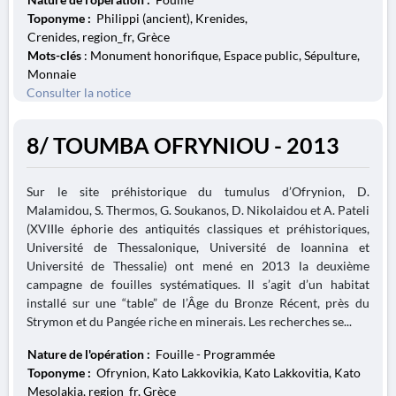
Toponyme :
Philippi (ancient), Krenides,
Crenides, region_fr, Grèce
Mots-clés
: Monument honorifique, Espace public, Sépulture,
Monnaie
Consulter la notice
8/ TOUMBA OFRYNIOU - 2013
Sur le site préhistorique du tumulus d’Ofrynion, D.
Malamidou, S. Thermos, G. Soukanos, D. Nikolaidou et A. Pateli
(XVIIIe éphorie des antiquités classiques et préhistoriques,
Université de Thessalonique, Université de Ioannina et
Université de Thessalie) ont mené en 2013 la deuxième
campagne de fouilles systématiques. Il s’agit d’un habitat
installé sur une “table” de l’Âge du Bronze Récent, près du
Strymon et du Pangée riche en minerais. Les recherches se...
Nature de l'opération :
Fouille - Programmée
Toponyme :
Ofrynion, Kato Lakkovikia, Kato Lakkovitia, Kato
Mesolakia, region_fr, Grèce