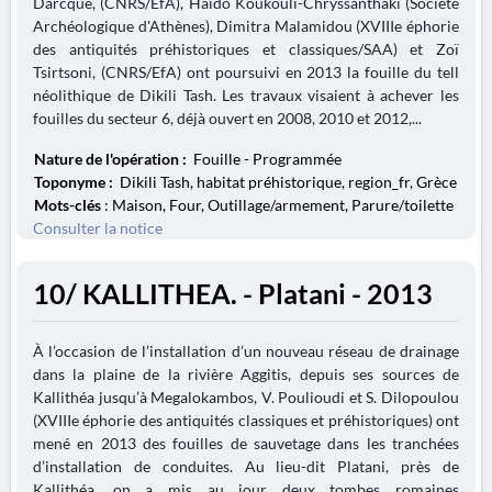
Darcque, (CNRS/EfA), Haïdo Koukouli-Chryssanthaki (Société
Archéologique d'Athènes), Dimitra Malamidou (XVIIIe éphorie
des antiquités préhistoriques et classiques/SAA) et Zoï
Tsirtsoni, (CNRS/EfA) ont poursuivi en 2013 la fouille du tell
néolithique de Dikili Tash. Les travaux visaient à achever les
fouilles du secteur 6, déjà ouvert en 2008, 2010 et 2012,...
Nature de l'opération :
Fouille - Programmée
Toponyme :
Dikili Tash, habitat préhistorique, region_fr, Grèce
Mots-clés
: Maison, Four, Outillage/armement, Parure/toilette
Consulter la notice
10/ KALLITHEA. - Platani - 2013
À l’occasion de l’installation d’un nouveau réseau de drainage
dans la plaine de la rivière Aggitis, depuis ses sources de
Kallithéa jusqu’à Megalokambos, V. Poulioudi et S. Dilopoulou
(XVIIIe éphorie des antiquités classiques et préhistoriques) ont
mené en 2013 des fouilles de sauvetage dans les tranchées
d’installation de conduites. Au lieu-dit Platani, près de
Kallithéa, on a mis au jour deux tombes romaines