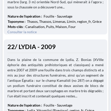
marbre (larg. 3 m) orientée Nord-Sud, qui mènerait à l’agora ;
sous la chaussée on a découvert une...
Nature de l'opération :
Fouille - Sauvetage
Toponyme :
Thasos, Thassos, Limenas, Limin, region_fr, Grèce
Mots-clés
: Canalisation, Puits, Maison, Four
Consulter la notice
22/ LYDIA - 2009
Dans la plaine de la commune de Lydia, Z. Bonias (XVIIIe
éphorie des antiquités préhistoriques et classiques) a mené
entre 2007 et 2009 une fouille dans trois champs distincts et a
mis au jour des structures funéraires, ainsi qu’un segment de
l’antique Égnatia : sur le champ Kamalidi (no 287) on a dégagé
un podium funéraire constitué de deux assises de blocs de
marbre et portant deux sarcophages en marbre très dégradés ;
l’un était inscrit et contenait quelques restes...
Nature de l'opération :
Fouille - Sauvetage
Toponyme :
Lydia, Ydromiloi (Previous), region_fr, Grèce