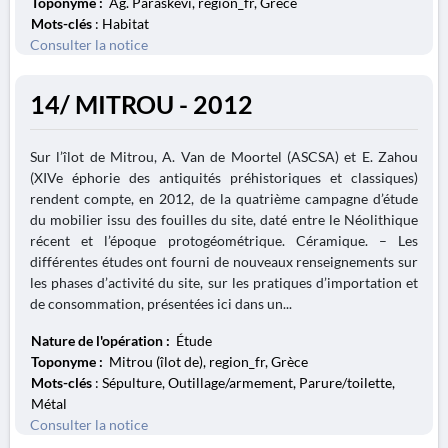
Toponyme :
Ag. Paraskevi, region_fr, Grèce
Mots-clés
: Habitat
Consulter la notice
14/ MITROU - 2012
Sur l’îlot de Mitrou, A. Van de Moortel (ASCSA) et E. Zahou
(XIVe éphorie des antiquités préhistoriques et classiques)
rendent compte, en 2012, de la quatrième campagne d’étude
du mobilier issu des fouilles du site, daté entre le Néolithique
récent et l’époque protogéométrique. Céramique. – Les
différentes études ont fourni de nouveaux renseignements sur
les phases d’activité du site, sur les pratiques d’importation et
de consommation, présentées ici dans un...
Nature de l'opération :
Étude
Toponyme :
Mitrou (îlot de), region_fr, Grèce
Mots-clés
: Sépulture, Outillage/armement, Parure/toilette,
Métal
Consulter la notice