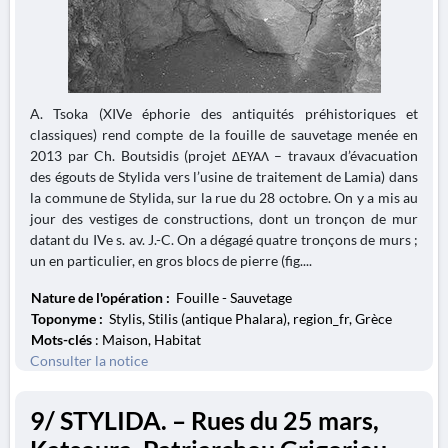
A. Tsoka (XIVe éphorie des antiquités préhistoriques et
classiques) rend compte de la fouille de sauvetage menée en
2013 par Ch. Boutsidis (projet ΔΕΥΑΛ – travaux d’évacuation
des égouts de Stylida vers l’usine de traitement de Lamia) dans
la commune de Stylida, sur la rue du 28 octobre. On y a mis au
jour des vestiges de constructions, dont un tronçon de mur
datant du IVe s. av. J.-C. On a dégagé quatre tronçons de murs ;
un en particulier, en gros blocs de pierre (fig....
Nature de l'opération :
Fouille - Sauvetage
Toponyme :
Stylis, Stilis (antique Phalara), region_fr, Grèce
Mots-clés
: Maison, Habitat
Consulter la notice
9/ STYLIDA. – Rues du 25 mars,