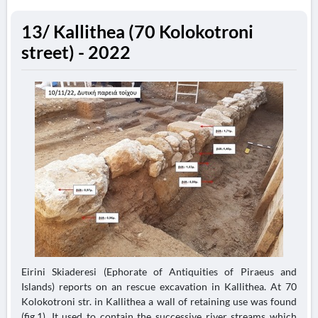
13/ Kallithea (70 Kolokotroni
street) - 2022
Eirini Skiaderesi (Ephorate of Antiquities of Piraeus and
Islands) reports on an rescue excavation in Kallithea. At 70
Kolokotroni str. in Kallithea a wall of retaining use was found
(fig.1). It used to contain the successive river streams which