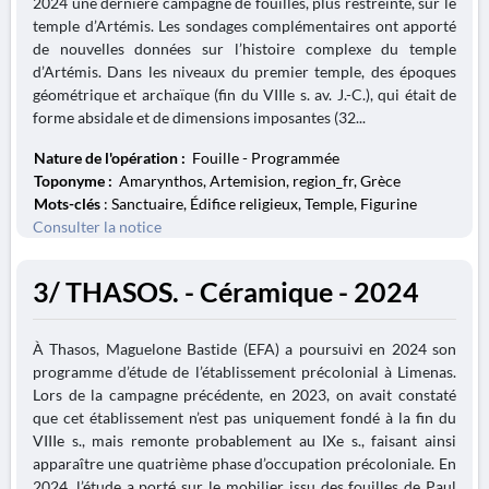
2024 une dernière campagne de fouilles, plus restreinte, sur le
temple d’Artémis. Les sondages complémentaires ont apporté
de nouvelles données sur l’histoire complexe du temple
d’Artémis. Dans les niveaux du premier temple, des époques
géométrique et archaïque (fin du VIIIe s. av. J.-C.), qui était de
forme absidale et de dimensions imposantes (32...
Nature de l'opération :
Fouille - Programmée
Toponyme :
Amarynthos, Artemision, region_fr, Grèce
Mots-clés
: Sanctuaire, Édifice religieux, Temple, Figurine
Consulter la notice
3/ THASOS. - Céramique - 2024
À Thasos, Maguelone Bastide (EFA) a poursuivi en 2024 son
programme d’étude de l’établissement précolonial à Limenas.
Lors de la campagne précédente, en 2023, on avait constaté
que cet établissement n’est pas uniquement fondé à la fin du
VIIIe s., mais remonte probablement au IXe s., faisant ainsi
apparaître une quatrième phase d’occupation précoloniale. En
2024, l’étude a porté sur le mobilier issu des fouilles de Paul