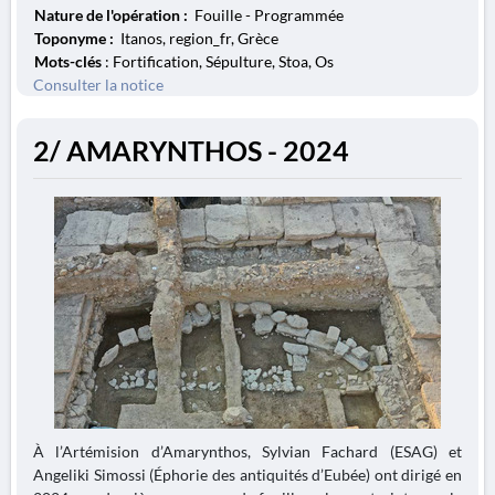
Nature de l'opération :
Fouille - Programmée
Toponyme :
Itanos, region_fr, Grèce
Mots-clés
: Fortification, Sépulture, Stoa, Os
Consulter la notice
2/ AMARYNTHOS - 2024
À l’Artémision d’Amarynthos, Sylvian Fachard (ESAG) et
Angeliki Simossi (Éphorie des antiquités d’Eubée) ont dirigé en