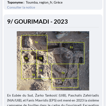
Toponyme :
Toumba, region_fr, Grèce
Consulter la notice
9/ GOURIMADI - 2023
En Eubée du Sud, Žarko Tankosić (UiB), Paschalis Zafeiriadis
(NIA/UiB), et Fanis Mavridis (EPS) ont mené en 2023 la sixième
campagne de fouilles dans le cadre du Gourimadi Excavation