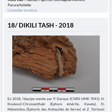
Parure/toilette
Consulter la notice
18/ DIKILI TASH - 2018
En 2018, l’équipe menée par P. Darque (CNRS UMR 7041), H.
Koukouli-Chryssanthaki (Éphore émérite, Kavala), D.
Malamidou (Éphorie des Antiquités de Serres) et Z. Tsirtsoni