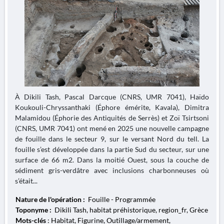
À Dikili Tash, Pascal Darcque (CNRS, UMR 7041), Haïdo
Koukouli-Chryssanthaki (Éphore émérite, Kavala), Dimitra
Malamidou (Éphorie des Antiquités de Serrès) et Zoï Tsirtsoni
(CNRS, UMR 7041) ont mené en 2025 une nouvelle campagne
de fouille dans le secteur 9, sur le versant Nord du tell. La
fouille s’est développée dans la partie Sud du secteur, sur une
surface de 66 m2. Dans la moitié Ouest, sous la couche de
sédiment gris-verdâtre avec inclusions charbonneuses où
s’était...
Nature de l'opération :
Fouille - Programmée
Toponyme :
Dikili Tash, habitat préhistorique, region_fr, Grèce
Mots-clés
: Habitat, Figurine, Outillage/armement,