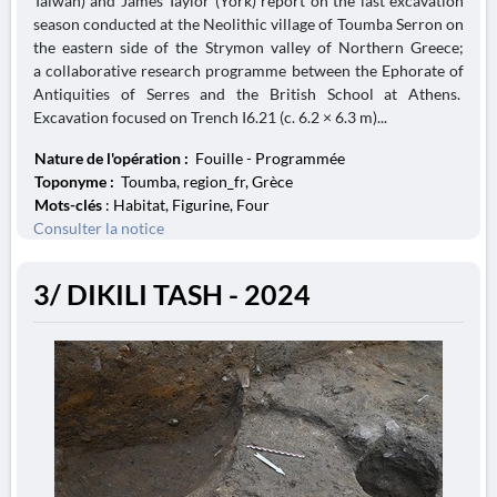
Taiwan) and James Taylor (York) report on the last excavation
season conducted at the Neolithic village of Toumba Serron on
the eastern side of the Strymon valley of Northern Greece;
a collaborative research programme between the Ephorate of
Antiquities of Serres and the British School at Athens.
Excavation focused on Trench I6.21 (c. 6.2 × 6.3 m)...
Nature de l'opération :
Fouille - Programmée
Toponyme :
Toumba, region_fr, Grèce
Mots-clés
: Habitat, Figurine, Four
Consulter la notice
3/ DIKILI TASH - 2024