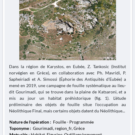
Dans la région de Karystos, en Eubée, Z. Tankosic (Institut
norvégien en Grèce), en collaboration avec Ph. Mavridi, P.
Sapheiriadi et A. Simossi (Éphorie des Antiquités d’Eubée) a
mené en 2019, une campagne de fouille systématique au lieu-
dit Gourimadi, qui se trouve dans la plaine de Katsaroni, et a
mis au jour un habitat préhistorique (fig. 1). L’étude
préliminaire des objets de fouille situe l’occupation au
Néolithique Final, mais certains objets datent du Néolithique...
Nature de l'opération :
Fouille - Programmée
Toponyme :
Gourimadi, region_fr, Grèce
Mots-clés
: Habitat, Figurine, Outillage/armement,