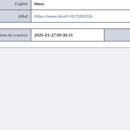
English
Νίκος
IdRef
https://www.idref.fr/071283226
Date de création
2025-01-27 09:30:31