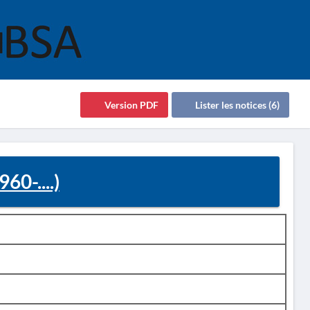
Version PDF
Lister les notices (6)
60-....)