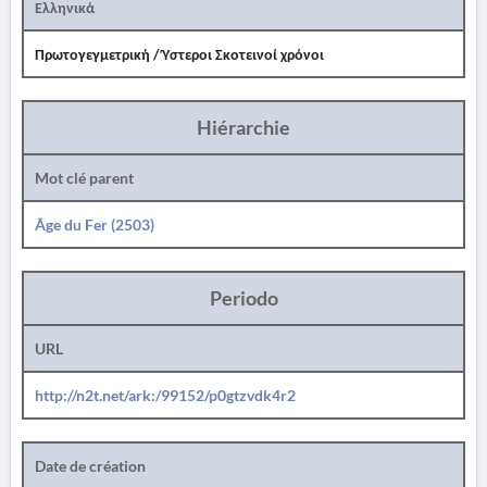
Ελληνικά
Πρωτογεγμετρική / Ύστεροι Σκοτεινοί χρόνοι
Hiérarchie
Mot clé parent
Âge du Fer (2503)
Periodo
URL
http://n2t.net/ark:/99152/p0gtzvdk4r2
Date de création