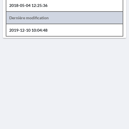
2018-05-04 12:25:36
Dernière modification
2019-12-10 10:04:48
AVERTISSEMENT
La Chronique des fouilles en ligne ne constitue en aucun cas une publication des