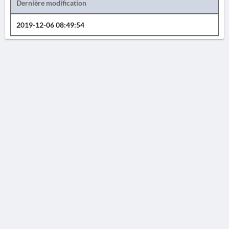
Dernière modification
2019-12-06 08:49:54
AVERTISSEMENT
La Chronique des fouilles en ligne ne constitue en aucun cas une publication des
découvertes qui y sont signalées. L'EfA et la BSA ne peuvent délivrer de copie des
illustrations qui y sont reproduites et dont ils ne détiennent pas les droits.