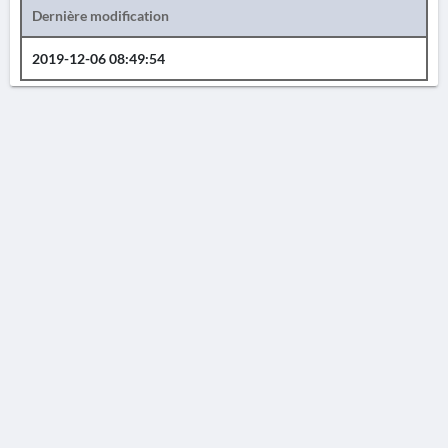
Dernière modification
2019-12-06 08:49:54
AVERTISSEMENT
La Chronique des fouilles en ligne ne constitue en aucun cas une publication des
découvertes qui y sont signalées. L'EfA et la BSA ne peuvent délivrer de copie des
illustrations qui y sont reproduites et dont ils ne détiennent pas les droits.