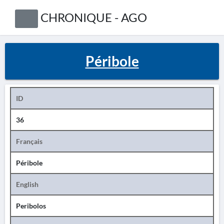
CHRONIQUE - AGO
Péribole
ID
36
Français
Péribole
English
Peribolos