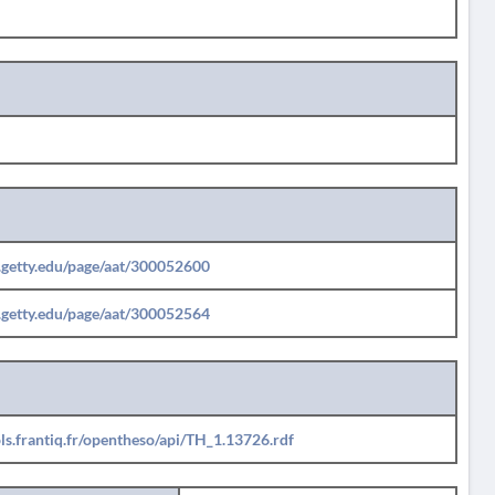
b.getty.edu/page/aat/300052600
b.getty.edu/page/aat/300052564
ols.frantiq.fr/opentheso/api/TH_1.13726.rdf