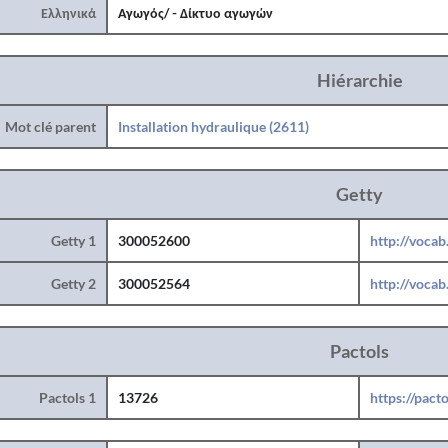
Ελληνικά
Αγωγός/ - Δίκτυο αγωγών
Hiérarchie
Mot clé parent
Installation hydraulique (2611)
Getty
Getty 1
300052600
http://voca
Getty 2
300052564
http://voca
Pactols
Pactols 1
13726
https://pact