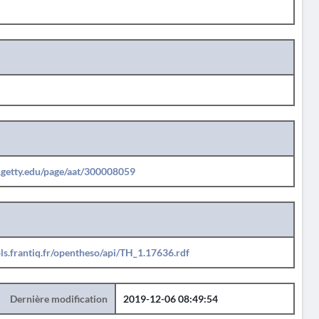
b.getty.edu/page/aat/300008059
ols.frantiq.fr/opentheso/api/TH_1.17636.rdf
Dernière modification
2019-12-06 08:49:54