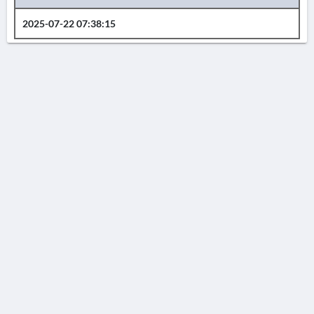
2025-07-22 07:38:15
AVERTISSEMENT
La Chronique des fouilles en ligne ne constitue en aucun cas une publication des
découvertes qui y sont signalées. L'EfA et la BSA ne peuvent délivrer de copie des
illustrations qui y sont reproduites et dont ils ne détiennent pas les droits.