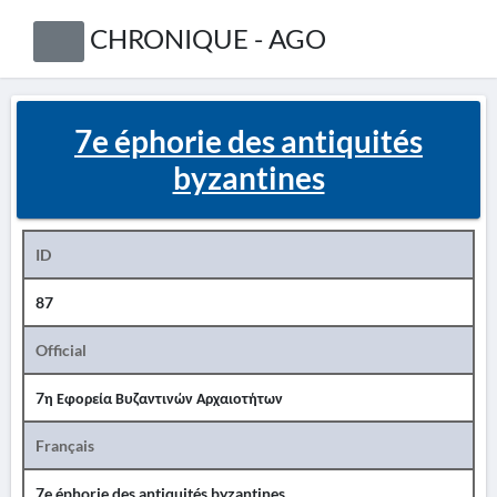
CHRONIQUE - AGO
7e éphorie des antiquités
byzantines
ID
87
Official
7η Εφορεία Βυζαντινών Αρχαιοτήτων
Français
7e éphorie des antiquités byzantines