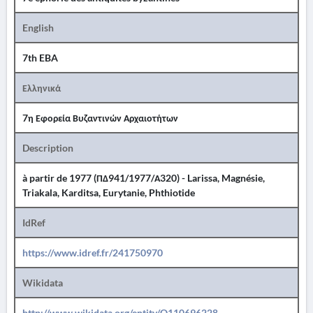
English
7th EBA
Ελληνικά
7η Εφορεία Βυζαντινών Αρχαιοτήτων
Description
à partir de 1977 (ΠΔ941/1977/Α320) - Larissa, Magnésie,
Triakala, Karditsa, Eurytanie, Phthiotide
IdRef
https://www.idref.fr/241750970
Wikidata
http://www.wikidata.org/entity/Q110696228