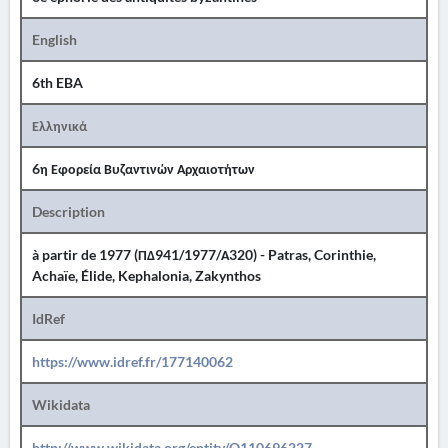
English
6th EBA
Ελληνικά
6η Εφορεία Βυζαντινών Αρχαιοτήτων
Description
à partir de 1977 (ΠΔ941/1977/Α320) - Patras, Corinthie,
Achaïe, Élide, Kephalonia, Zakynthos
IdRef
https://www.idref.fr/177140062
Wikidata
http://www.wikidata.org/entity/Q110696227