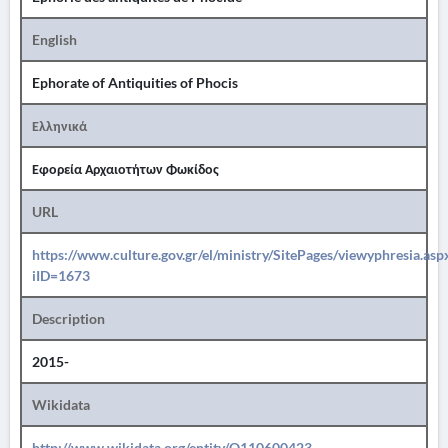
English
Ephorate of Antiquities of Phocis
Ελληνικά
Εφορεία Αρχαιοτήτων Φωκίδος
URL
https://www.culture.gov.gr/el/ministry/SitePages/viewyphresia.asp
iID=1673
Description
2015-
Wikidata
http://www.wikidata.org/entity/Q110600423