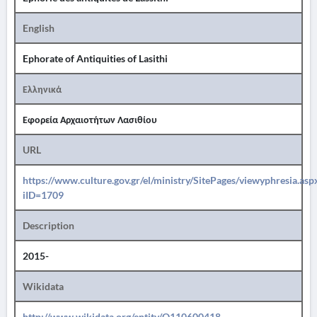
English
Ephorate of Antiquities of Lasithi
Ελληνικά
Εφορεία Αρχαιοτήτων Λασιθίου
URL
https://www.culture.gov.gr/el/ministry/SitePages/viewyphresia.asp
iID=1709
Description
2015-
Wikidata
http://www.wikidata.org/entity/Q110600418