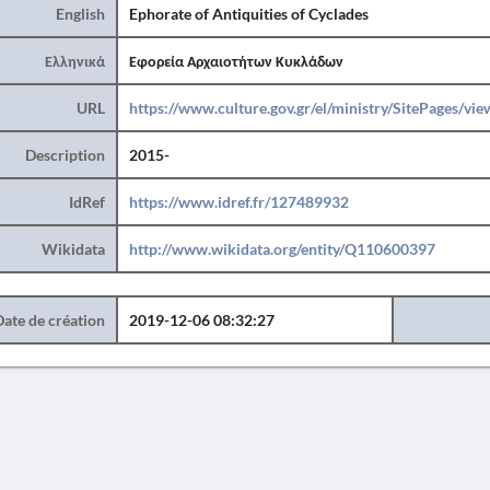
English
Ephorate of Antiquities of Cyclades
Ελληνικά
Εφορεία Αρχαιοτήτων Κυκλάδων
URL
https://www.culture.gov.gr/el/ministry/SitePages/vi
Description
2015-
IdRef
https://www.idref.fr/127489932
Wikidata
http://www.wikidata.org/entity/Q110600397
Date de création
2019-12-06 08:32:27