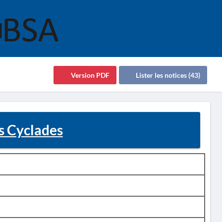
Version PDF
Lister les notices (43)
s Cyclades