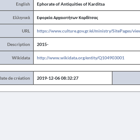
English
Ephorate of Antiquities of Karditsa
Ελληνικά
Εφορεία Αρχαιοτήτων Καρδίτσας
URL
https://www.culture.gov.gr/el/ministry/SitePages/vi
Description
2015-
Wikidata
http://www.wikidata.org/entity/Q104903001
Date de création
2019-12-06 08:32:27