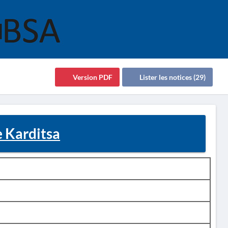
Version PDF
Lister les notices (29)
e Karditsa