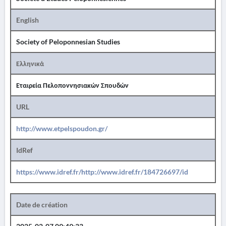
English
Society of Peloponnesian Studies
Ελληνικά
Εταιρεία Πελοποννησιακών Σπουδών
URL
http://www.etpelspoudon.gr/
IdRef
https://www.idref.fr/http://www.idref.fr/184726697/id
Date de création