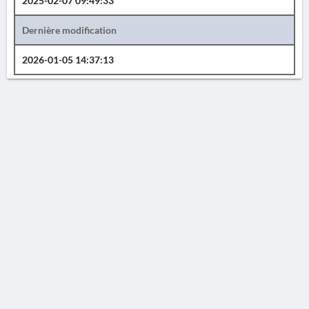
2025-02-07 09:49:33
Dernière modification
2026-01-05 14:37:13
AVERTISSEMENT
La Chronique des fouilles en ligne ne constitue en aucun cas une publication des
découvertes qui y sont signalées. L'EfA et la BSA ne peuvent délivrer de copie des