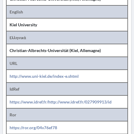
English
Kiel University
Ελληνικά
Christian-Albrechts-Universität (Kiel, Allemagne)
URL
http://www.uni-kiel.de/index-e.shtml
IdRef
https://www.idref.fr/http://www.idref.fr/027909913/id
Ror
https://ror.org/04v76ef78