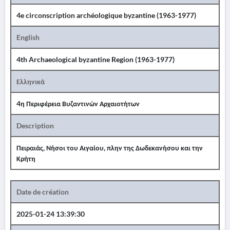
4e circonscription archéologique byzantine (1963-1977)
English
4th Archaeological byzantine Region (1963-1977)
Ελληνικά
4η Περιφέρεια Βυζαντινών Αρχαιοτήτων
Description
Πειραιάς, Νήσοι του Αιγαίου, πλην της Δωδεκανήσου και την
Κρήτη
Date de création
2025-01-24 13:39:30