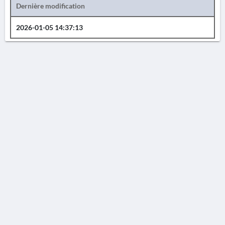
Dernière modification
2026-01-05 14:37:13
AVERTISSEMENT
La Chronique des fouilles en ligne ne constitue en aucun cas une publication des
découvertes qui y sont signalées. L'EfA et la BSA ne peuvent délivrer de copie des
illustrations qui y sont reproduites et dont ils ne détiennent pas les droits.