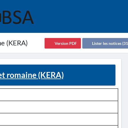
ine (KERA)
Version PDF
Lister les notices (31
 et romaine (KERA)