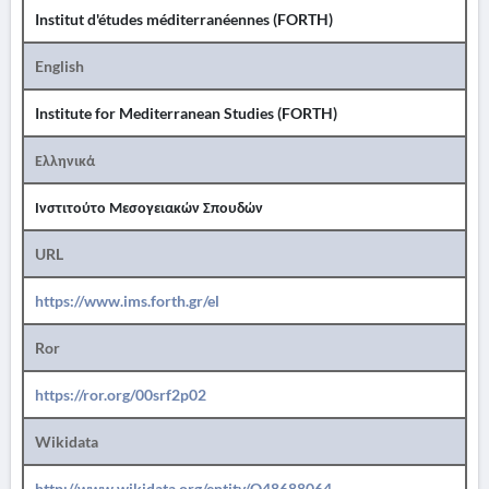
Institut d'études méditerranéennes (FORTH)
English
Institute for Mediterranean Studies (FORTH)
Ελληνικά
Ινστιτούτο Μεσογειακών Σπουδών
URL
https://www.ims.forth.gr/el
Ror
https://ror.org/00srf2p02
Wikidata
http://www.wikidata.org/entity/Q48688064