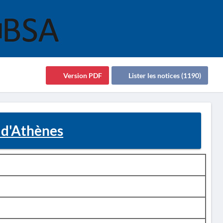
Version PDF
Lister les notices (1190)
 d'Athènes