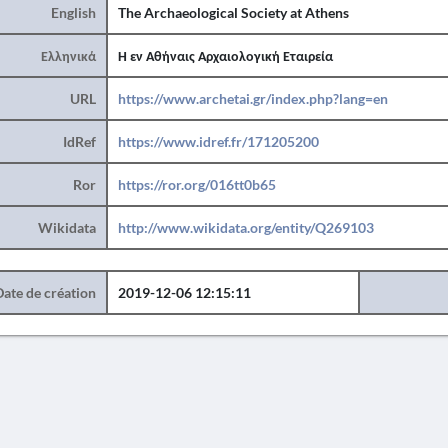
English
The Archaeological Society at Athens
Ελληνικά
Η εν Αθήναις Αρχαιολογική Εταιρεία
URL
https://www.archetai.gr/index.php?lang=en
IdRef
https://www.idref.fr/171205200
Ror
https://ror.org/016tt0b65
Wikidata
http://www.wikidata.org/entity/Q269103
Date de création
2019-12-06 12:15:11