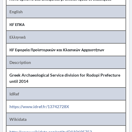
English
ΙΘ' ΕΠΚΑ
Ελληνικά
ΙΘ' Εφορεία Προϊστορικών και Κλασικών Αρχαιοτήτων
Description
Greek Archaeological Service division for Rodopi Prefecture
until 2014
IdRef
https://www.idref.fr/13742728X
Wikidata
http://www.wikidata.org/entity/Q110695752