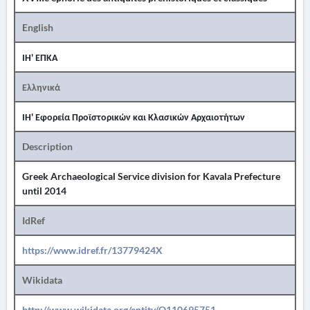
English
ΙΗ' ΕΠΚΑ
Ελληνικά
ΙΗ' Εφορεία Προϊστορικών και Κλασικών Αρχαιοτήτων
Description
Greek Archaeological Service division for Kavala Prefecture
until 2014
IdRef
https://www.idref.fr/13779424X
Wikidata
http://www.wikidata.org/entity/Q110695751