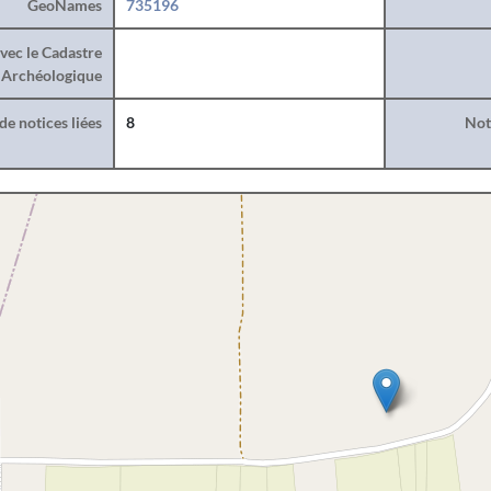
GeoNames
735196
vec le Cadastre
Archéologique
e notices liées
8
Noti