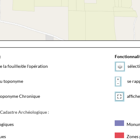
:
Fonctionnalit
e la fouille/de l'opération
sélect
 du toponyme
se rapp
toponyme Chronique
affiche
 Cadastre Archéologique :
ogiques
Monum
ques
Zones 