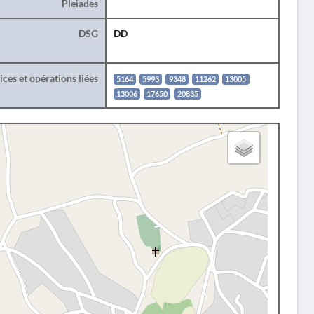
Pleiades
DSG
DD
ces et opérations liées
5164
5993
9348
11262
13005
13006
17650
20835