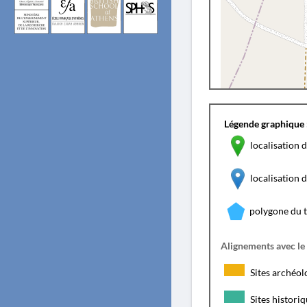
Légende graphique 
localisation d
localisation
polygone du 
Alignements avec le
Sites archéol
Sites histori