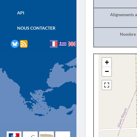
API
Alignements a
NOUS CONTACTER
Nombre d
+
−