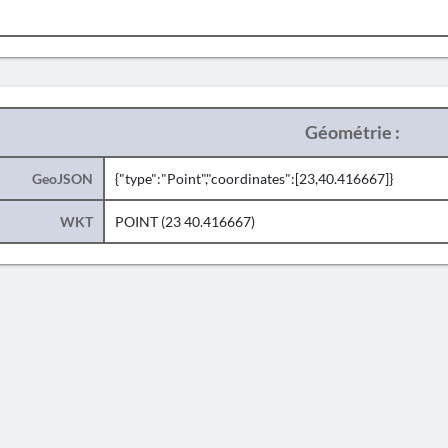
Géométrie :
GeoJSON
{"type":"Point","coordinates":[23,40.416667]}
WKT
POINT (23 40.416667)