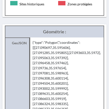
Sites historiques
Zones protégées
Géométrie :
{"type":"Polygon","coordinates":
GeoJSON
[[[27.090697,35.595606],
[27.091285,35.595805],[27.093603,35.5972],
[27.095063,35.597392],
[27.096458,35.597462],
[27.09736,35.597654],
[27.097081,35.598963],
[27.096308,35.600114],
[27.094504,35.600201],
[27.093002,35.599992],
[27.089631,35.600254],
[27.086603,35.59919],
[27.086324,35.598335],
[27.085272,35.596258],