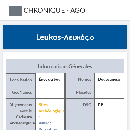
CHRONIQUE - AGO
Leukos-Λευκός,ο
Informations Générales
Égée du Sud
Nomos
Dodécanèse
Localisation
GeoNames
Pleiades
Alignements
Sites
DSG
PPL
avec le
archéologiques
Cadastre
:
Archéologique
Λευκός
Καρπάθου