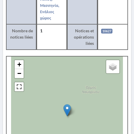
Μεσσηνία,
Ενάλιος
χώρος
Nombre de
1
Notices et
10627
notices liées
opérations
liées
+
−