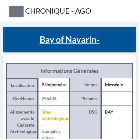
CHRONIQUE - AGO
Bay of Navarin-
Informations Générales
Péloponnèse
Nomos
Messénie
Localisation
GeoNames
256643
Pleiades
Alignements
Sites
DSG
BAY
avec le
archéologiques
Cadastre
:
Archéologique
Ναυαρίνο,
Πύλος,