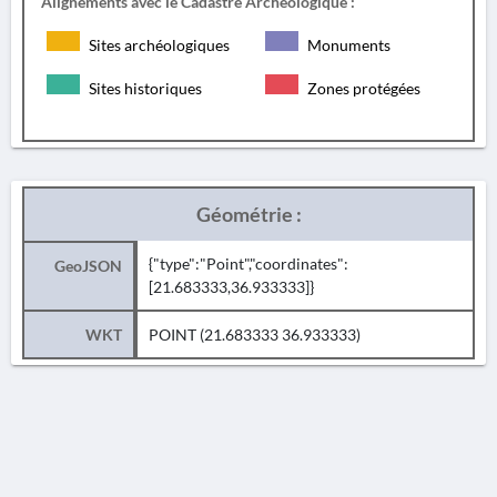
Alignements avec le Cadastre Archéologique :
Sites archéologiques
Monuments
Sites historiques
Zones protégées
Géométrie :
{"type":"Point","coordinates":
GeoJSON
[21.683333,36.933333]}
WKT
POINT (21.683333 36.933333)