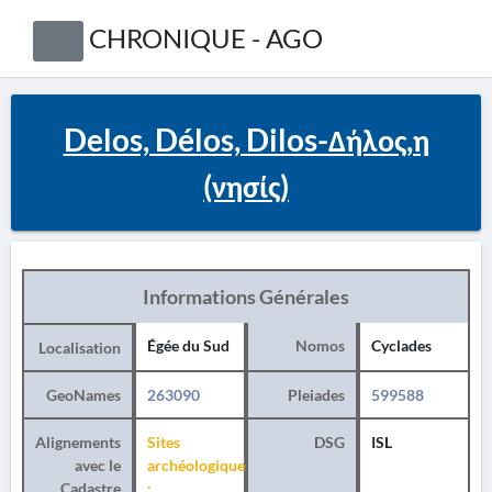
CHRONIQUE - AGO
Delos, Délos, Dilos-Δήλος,η
(νησίς)
Informations Générales
Égée du Sud
Nomos
Cyclades
Localisation
GeoNames
263090
Pleiades
599588
Alignements
Sites
DSG
ISL
avec le
archéologiques
Cadastre
: