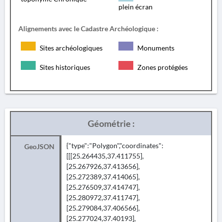
plein écran
Alignements avec le Cadastre Archéologique :
Sites archéologiques
Monuments
Sites historiques
Zones protégées
Géométrie :
{"type":"Polygon","coordinates":
GeoJSON
[[[25.264435,37.411755],
[25.267926,37.413656],
[25.272389,37.414065],
[25.276509,37.414747],
[25.280972,37.411747],
[25.279084,37.406566],
[25.277024,37.40193],