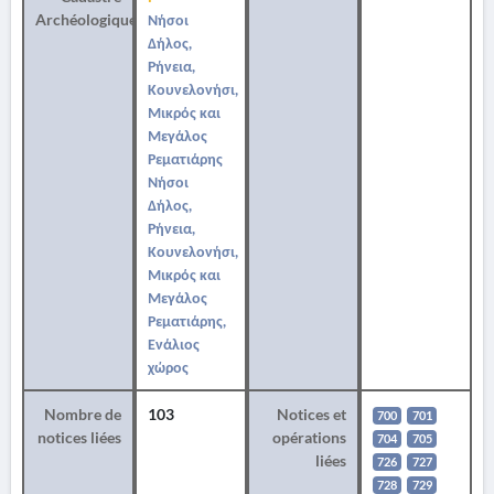
Archéologique
Νήσοι
Δήλος,
Ρήνεια,
Κουνελονήσι,
Μικρός και
Μεγάλος
Ρεματιάρης
Νήσοι
Δήλος,
Ρήνεια,
Κουνελονήσι,
Μικρός και
Μεγάλος
Ρεματιάρης,
Ενάλιος
χώρος
Nombre de
103
Notices et
700
701
notices liées
opérations
704
705
liées
726
727
728
729