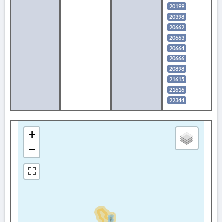
20199
20398
20662
20663
20664
20666
20898
21615
21616
22344
+
−