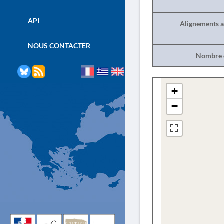
API
Alignements a
NOUS CONTACTER
Nombre d
+
−