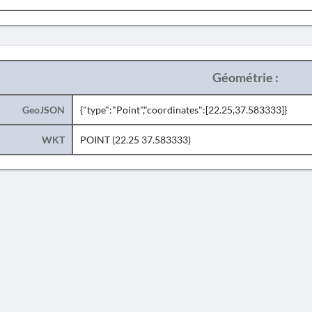
Géométrie :
GeoJSON
{"type":"Point","coordinates":[22.25,37.583333]}
WKT
POINT (22.25 37.583333)