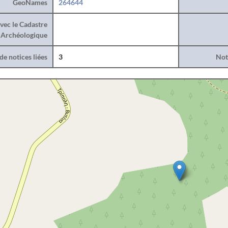
GeoNames
264644
vec le Cadastre
Archéologique
e notices liées
3
Noti