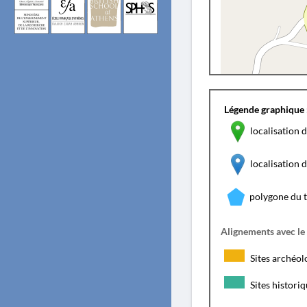
Légende graphique 
localisation d
localisation
polygone du 
Alignements avec le
Sites archéol
Sites histori