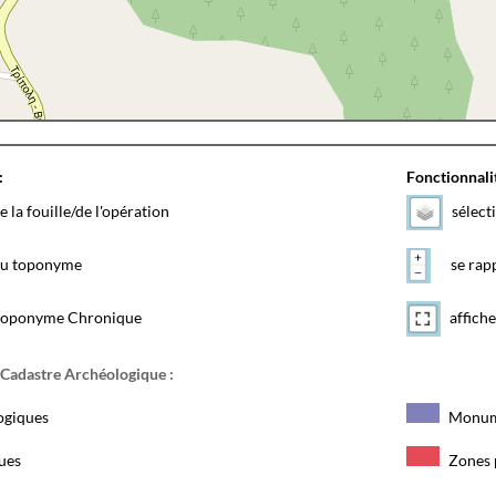
:
Fonctionnalit
e la fouille/de l'opération
sélect
 du toponyme
se rapp
toponyme Chronique
affiche
 Cadastre Archéologique :
ogiques
Monum
ques
Zones 