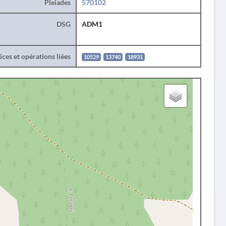
Pleiades
570102
DSG
ADM1
ces et opérations liées
10529
13740
18931