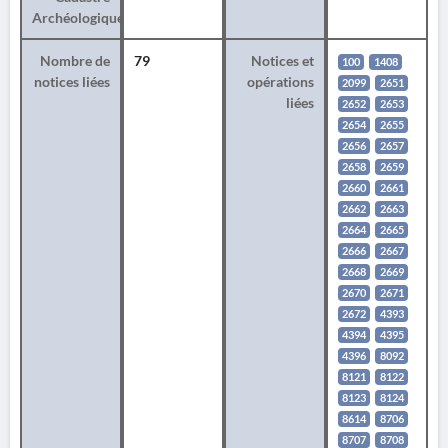
Archéologique
Nombre de
79
Notices et
100
1408
notices liées
opérations
2099
2651
liées
2652
2653
2654
2655
2656
2657
2658
2659
2660
2661
2662
2663
2664
2665
2666
2667
2668
2669
2670
2671
2672
4393
4394
4395
4396
8092
8121
8122
8123
8124
8614
8706
8707
8708