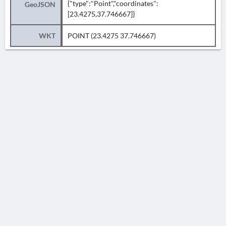
{"type":"Point","coordinates":
GeoJSON
[23.4275,37.746667]}
WKT
POINT (23.4275 37.746667)
AVERTISSEMENT
La Chronique des fouilles en ligne ne constitue en aucun cas une publication des
découvertes qui y sont signalées. L'EfA et la BSA ne peuvent délivrer de copie des