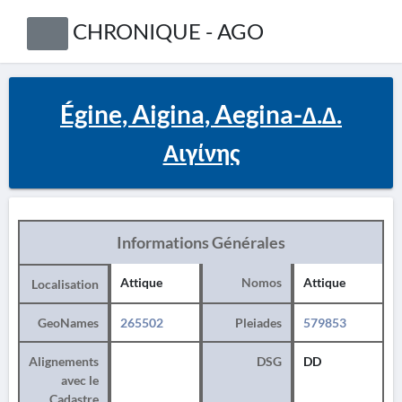
CHRONIQUE - AGO
Égine, Aigina, Aegina-Δ.Δ.
Αιγίνης
Informations Générales
Attique
Nomos
Attique
Localisation
GeoNames
265502
Pleiades
579853
Alignements
DSG
DD
avec le
Cadastre