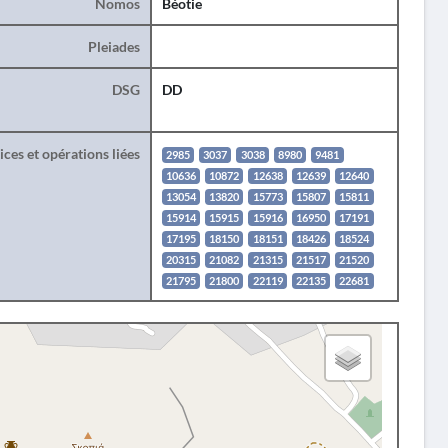
Nomos
Béotie
Pleiades
DSG
DD
ces et opérations liées
2985
3037
3038
8980
9481
10636
10872
12638
12639
12640
13054
13820
15773
15807
15811
15914
15915
15916
16950
17191
17195
18150
18151
18426
18524
20315
21082
21315
21517
21520
21795
21800
22119
22135
22681