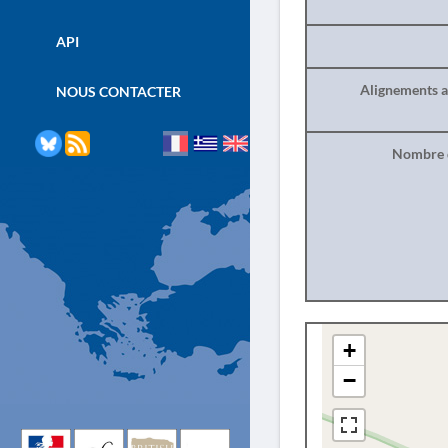
API
Alignements a
NOUS CONTACTER
Nombre d
+
−