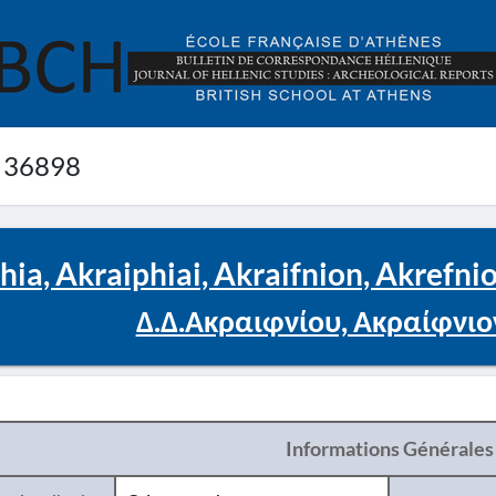
 36898
hia, Akraiphiai, Akraifnion, Akrefni
Δ.Δ.Ακραιφνίου, Ακραίφνιο
Informations Générales