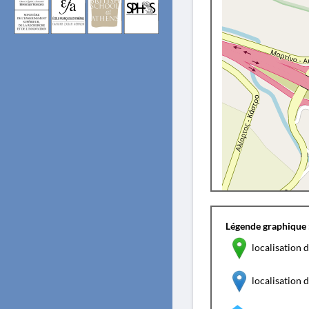
Légende graphique 
localisation d
localisation