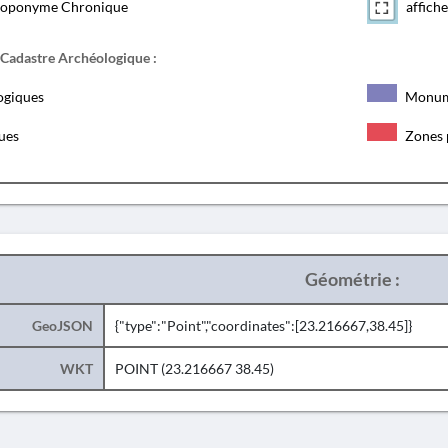
toponyme Chronique
affiche
 Cadastre Archéologique :
ogiques
Monum
ques
Zones 
Géométrie :
GeoJSON
{"type":"Point","coordinates":[23.216667,38.45]}
WKT
POINT (23.216667 38.45)