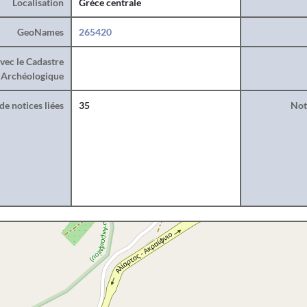
Localisation
Grèce centrale
GeoNames
265420
vec le Cadastre
Archéologique
e notices liées
35
Noti