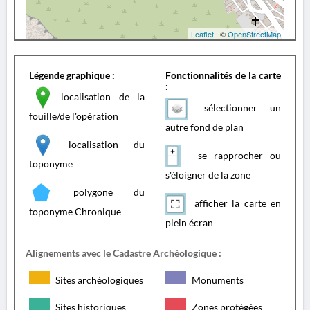
Leaflet
| ©
OpenStreetMap
Légende graphique :
Fonctionnalités de la carte
:
localisation de la
sélectionner un
fouille/de l'opération
autre fond de plan
localisation du
se rapprocher ou
toponyme
s'éloigner de la zone
polygone du
afficher la carte en
toponyme Chronique
plein écran
Alignements avec le Cadastre Archéologique :
Sites archéologiques
Monuments
Sites historiques
Zones protégées