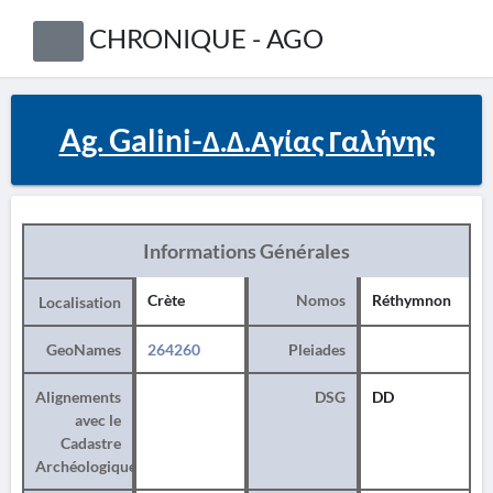
CHRONIQUE - AGO
Ag. Galini-Δ.Δ.Αγίας Γαλήνης
Informations Générales
Crète
Nomos
Réthymnon
Localisation
GeoNames
264260
Pleiades
Alignements
DSG
DD
avec le
Cadastre
Archéologique