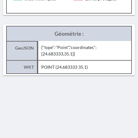
Géométrie :
{"type":"Point","coordinates":
GeoJSON
[24.683333,35.1]}
WKT
POINT (24.683333 35.1)