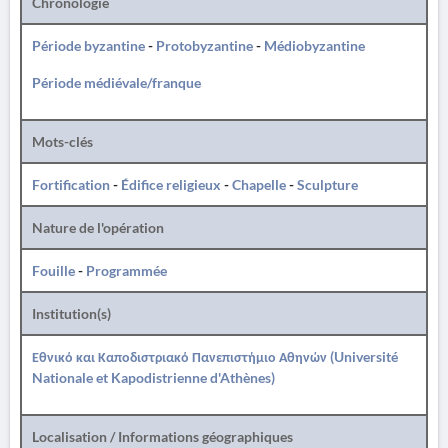
Chronologie
Période byzantine
-
Protobyzantine
-
Médiobyzantine
Période médiévale/franque
Mots-clés
Fortification
-
Édifice religieux
-
Chapelle
-
Sculpture
Nature de l'opération
Fouille
-
Programmée
Institution(s)
Εθνικό και Καποδιστριακό Πανεπιστήμιο Αθηνών (Université
Nationale et Kapodistrienne d'Athènes)
Localisation / Informations géographiques