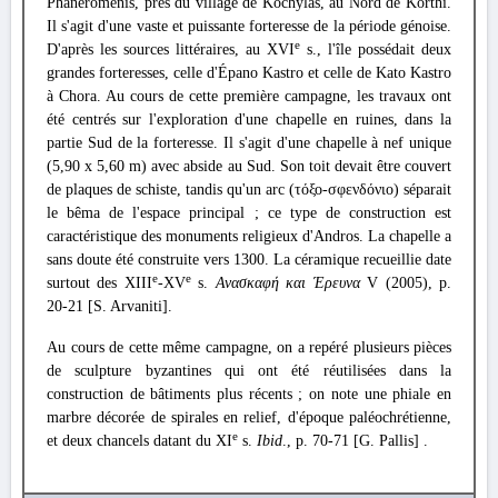
Phanéromenis, près du village de Kochylas, au Nord de Korthi.
Il s'agit d'une vaste et puissante forteresse de la période génoise.
e
D'après les sources littéraires, au XVI
s., l'île possédait deux
grandes forteresses, celle d'Épano Kastro et celle de Kato Kastro
à Chora. Au cours de cette première campagne, les travaux ont
été centrés sur l'exploration d'une chapelle en ruines, dans la
partie Sud de la forteresse. Il s'agit d'une chapelle à nef unique
(5,90 x 5,60 m) avec abside au Sud. Son toit devait être couvert
de plaques de schiste, tandis qu'un arc (τόξο-σφενδόνιο) séparait
le bêma de l'espace principal ; ce type de construction est
caractéristique des monuments religieux d'Andros. La chapelle a
sans doute été construite vers 1300. La céramique recueillie date
e
e
surtout des XIII
-XV
s.
Ανασκαφή και Έρευνα
V (2005), p.
20-21 [S. Arvaniti].
Au cours de cette même campagne, on a repéré plusieurs pièces
de sculpture byzantines qui ont été réutilisées dans la
construction de bâtiments plus récents ; on note une phiale en
marbre décorée de spirales en relief, d'époque paléochrétienne,
e
et deux chancels datant du XI
s.
Ibid
., p. 70-71 [G. Pallis] .