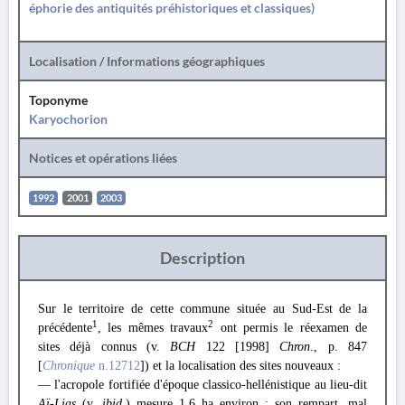
éphorie des antiquités préhistoriques et classiques)
Localisation / Informations géographiques
Toponyme
Karyochorion
Notices et opérations liées
1992
2001
2003
Description
Sur le territoire de cette commune située au Sud-Est de la
1
2
précédente
, les mêmes travaux
ont permis le réexamen de
sites déjà connus (v.
BCH
122 [1998]
Chron
., p. 847
[
Chronique
n.12712
]) et la localisation des sites nouveaux :
— l'acropole fortifiée d'époque classico-hellénistique au lieu-dit
Aï-Lias
(v.
ibid
.) mesure 1,6 ha environ ; son rempart, mal