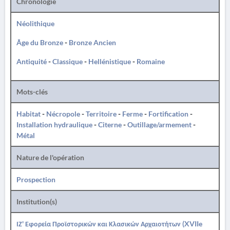
Chronologie
Néolithique
Âge du Bronze
-
Bronze Ancien
Antiquité
-
Classique
-
Hellénistique
-
Romaine
Mots-clés
Habitat
-
Nécropole
-
Territoire
-
Ferme
-
Fortification
-
Installation hydraulique
-
Citerne
-
Outillage/armement
-
Métal
Nature de l'opération
Prospection
Institution(s)
ΙΖ' Εφορεία Προϊστορικών και Κλασικών Αρχαιοτήτων (XVIIe