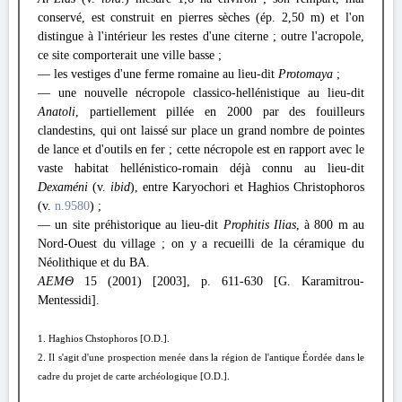
conservé, est construit en pierres sèches (ép. 2,50 m) et l'on
distingue à l'intérieur les restes d'une citerne ; outre l'acropole,
ce site comporterait une ville basse ;
— les vestiges d'une ferme romaine au lieu-dit
Protomaya
;
— une nouvelle nécropole classico-hellénistique au lieu-dit
Anatoli
, partiellement pillée en 2000 par des fouilleurs
clandestins, qui ont laissé sur place un grand nombre de pointes
de lance et d'outils en fer ; cette nécropole est en rapport avec le
vaste habitat hellénistico-romain déjà connu au lieu-dit
Dexaméni
(v.
ibid
), entre Karyochori et Haghios Christophoros
(v.
n.9580
) ;
— un site préhistorique au lieu-dit
Prophitis Ilias
, à 800 m au
Nord-Ouest du village ; on y a recueilli de la céramique du
Néolithique et du ΒΑ.
ΑΕΜΘ
15 (2001) [2003], p. 611-630 [G. Karamitrou-
Mentessidi].
1. Haghios Chstophoros [O.D.].
2. Il s'agit d'une prospection menée dans la région de l'antique Éordée dans le
cadre du projet de carte archéologique [O.D.].