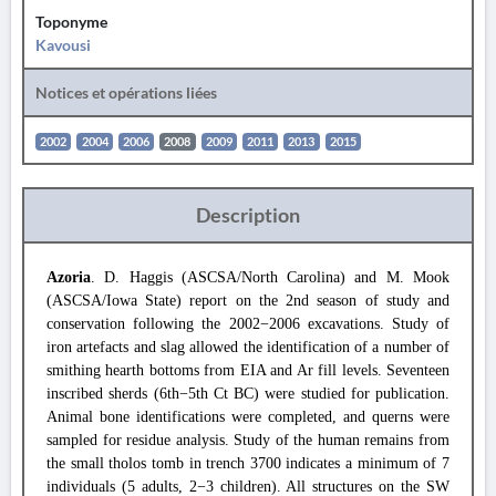
Toponyme
Kavousi
Notices et opérations liées
2002
2004
2006
2008
2009
2011
2013
2015
Description
Azoria
. D. Haggis (ASCSA/North Carolina) and M. Mook
(ASCSA/Iowa State) report on the 2nd season of study and
conservation following the 2002−2006 excavations. Study of
iron artefacts and slag allowed the identification of a number of
smithing hearth bottoms from EIA and Ar fill levels. Seventeen
inscribed sherds (6th−5th Ct BC) were studied for publication.
Animal bone identifications were completed, and querns were
sampled for residue analysis. Study of the human remains from
the small tholos tomb in trench 3700 indicates a minimum of 7
individuals (5 adults, 2−3 children). All structures on the SW