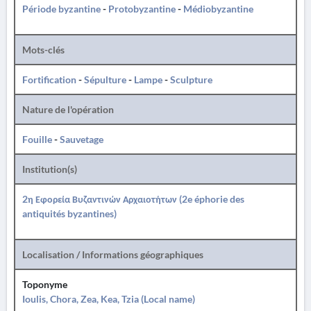
Période byzantine
-
Protobyzantine
-
Médiobyzantine
Mots-clés
Fortification
-
Sépulture
-
Lampe
-
Sculpture
Nature de l'opération
Fouille
-
Sauvetage
Institution(s)
2η Εφορεία Βυζαντινών Αρχαιοτήτων (2e éphorie des
antiquités byzantines)
Localisation / Informations géographiques
Toponyme
Ioulis, Chora, Zea, Kea, Tzia (Local name)