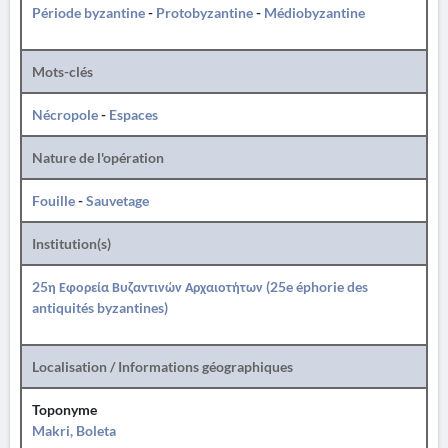
Période byzantine
-
Protobyzantine
-
Médiobyzantine
Mots-clés
Nécropole
-
Espaces
Nature de l'opération
Fouille
-
Sauvetage
Institution(s)
25η Εφορεία Βυζαντινών Αρχαιοτήτων (25e éphorie des
antiquités byzantines)
Localisation / Informations géographiques
Toponyme
Makri, Boleta