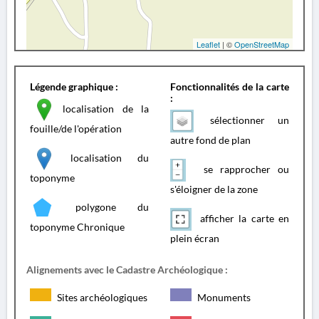
Leaflet
| ©
OpenStreetMap
Légende graphique :
Fonctionnalités de la carte
:
localisation de la
sélectionner un
fouille/de l'opération
autre fond de plan
localisation du
se rapprocher ou
toponyme
s'éloigner de la zone
polygone du
afficher la carte en
toponyme Chronique
plein écran
Alignements avec le Cadastre Archéologique :
Sites archéologiques
Monuments