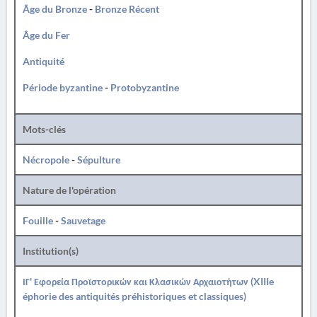
Âge du Bronze
-
Bronze Récent
Âge du Fer
Antiquité
Période byzantine
-
Protobyzantine
Mots-clés
Nécropole
-
Sépulture
Nature de l'opération
Fouille
-
Sauvetage
Institution(s)
ΙΓ' Εφορεία Προϊστορικών και Κλασικών Αρχαιοτήτων (XIIIe
éphorie des antiquités préhistoriques et classiques)