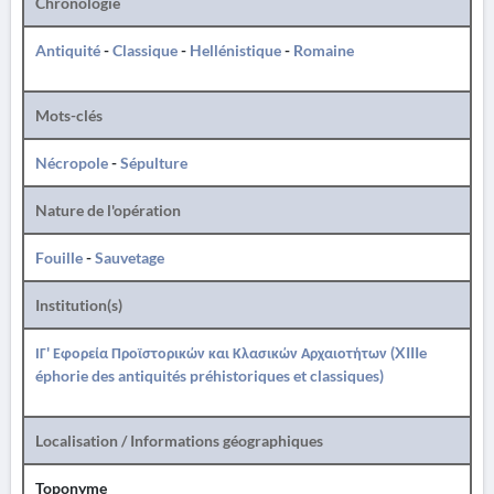
Chronologie
Antiquité
-
Classique
-
Hellénistique
-
Romaine
Mots-clés
Nécropole
-
Sépulture
Nature de l'opération
Fouille
-
Sauvetage
Institution(s)
ΙΓ' Εφορεία Προϊστορικών και Κλασικών Αρχαιοτήτων (XIIIe
éphorie des antiquités préhistoriques et classiques)
Localisation / Informations géographiques
Toponyme