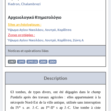
Kedron, Chalambrezi
Αρχαιολογικό Κτηματολόγιο
Sites archéologiques :
Ύψωμα Αγίου Νικολάου, Λουτρό, Καρδίτσα
Zones protégées :
Ύψωμα Αγίου Νικολάου, Λουτρό, Καρδίτσα, Ζώνη Α
Notices et opérations liées
1987
1995
1995 (1)
2000
2004
Description
63 tombes, de types divers, ont été dégagées dans le
champ
Pardalis
après des travaux agricoles : elles appartenaient à la
nécropole Nord-Est de la ville antique, utilisée sans interruption
e
er
e
du IV
s. av. J.-C. au I
-II
s ap J.-C. Une tombe à ciste