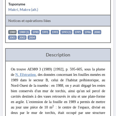
Toponyme
Makri, Makre (alt.)
Notices et opérations liées
1989
1989 (1)
1990
1991
1993
1993 (1)
1995
1996
2000
2001
2002
2004
Description
On trouve
ΑΕΜΘ
3 (1989) [1992], p. 595-605, sous la plume
de
N. Efstratiou
, des données concernant les fouilles menées en
1989 dans le secteur B, celui de l'habitat préhistorique, au
Nord-Ouest de la
toumba
: en 1988, on y avait dégagé les restes
bien conservés d'un mur de torchis, ainsi qu'un sol percé de
cavités destinés à des vases retrouvés
in situ
et une plate-forme
en argile. L'extension de la fouille en 1989 a permis de mettre
2
au jour une pièce de 10 m
: le centre de l'espace, divisé en
deux par le mur de torchis, était occupé par une structure