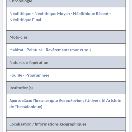
Chronologie
Néolithique
-
Néolithique Moyen
-
Néolithique Récent
-
Néolithique Final
Mots-clés
Habitat
-
Peinture
-
Revêtements (mur et sol)
Nature de l'opération
Fouille
-
Programmée
Institution(s)
Αριστοτέλειο Πανεπιστήμιο Θεσσαλονίκης (Université Aristote
de Thessalonique)
Localisation / Informations géographiques