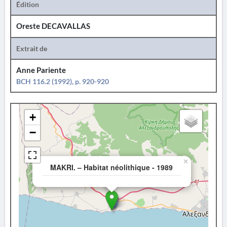
Édition
Oreste DECAVALLAS
Extrait de
Anne Pariente
BCH 116.2 (1992), p. 920-920
+
−
×
MAKRI. – Habitat néolithique - 1989