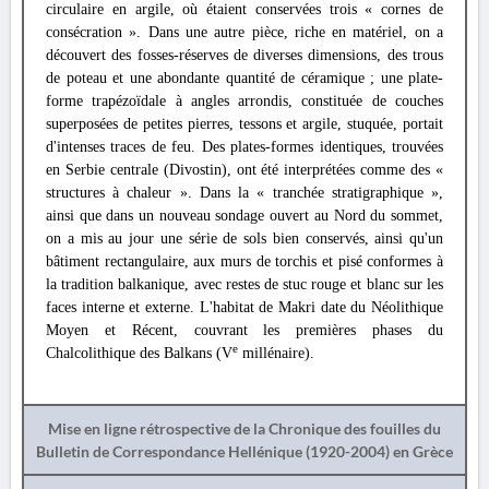
circulaire en argile, où étaient conservées trois « cornes de
consécration ». Dans une autre pièce, riche en matériel, on a
découvert des fosses-réserves de diverses dimensions, des trous
de poteau et une abondante quantité de céramique ; une plate-
forme trapézoïdale à angles arrondis, constituée de couches
superposées de petites pierres, tessons et argile, stuquée, portait
d'intenses traces de feu. Des plates-formes identiques, trouvées
en Serbie centrale (Divostin), ont été interprétées comme des «
structures à chaleur ». Dans la « tranchée stratigraphique »,
ainsi que dans un nouveau sondage ouvert au Nord du sommet,
on a mis au jour une série de sols bien conservés, ainsi qu'un
bâtiment rectangulaire, aux murs de torchis et pisé conformes à
la tradition balkanique, avec restes de stuc rouge et blanc sur les
faces interne et externe. L'habitat de Makri date du Néolithique
Moyen et Récent, couvrant les premières phases du
e
Chalcolithique des Balkans (V
millénaire).
Mise en ligne rétrospective de la Chronique des fouilles du
Bulletin de Correspondance Hellénique (1920-2004) en Grèce