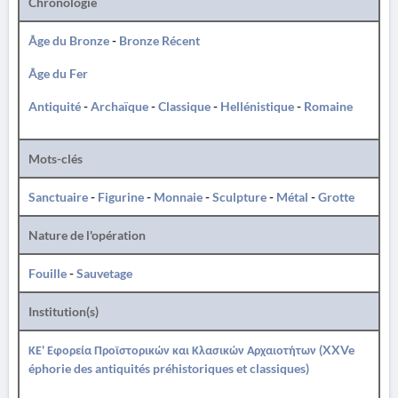
Chronologie
Âge du Bronze
-
Bronze Récent
Âge du Fer
Antiquité
-
Archaïque
-
Classique
-
Hellénistique
-
Romaine
Mots-clés
Sanctuaire
-
Figurine
-
Monnaie
-
Sculpture
-
Métal
-
Grotte
Nature de l'opération
Fouille
-
Sauvetage
Institution(s)
ΚΕ' Εφορεία Προϊστορικών και Κλασικών Αρχαιοτήτων (XXVe
éphorie des antiquités préhistoriques et classiques)