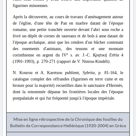
figurines minoennes.
Après la découverte, au cours de travaux d'aménagement autour
de l'église, d'une tête de Pan en marbre datant de l'époque
romaine, une petite tranchée ouverte devant l'abri sous roche a
livré un dépôt de cornes de taureaux et de bols à anse datant de
l'époque archaïque, ainsi que les cendres d'un bûcher contenant
des ossements d'animaux, des tessons et une monnaie
e
corinthienne en argent du IV
s. av. J.-C.
Κρητική Εστία
4
(1991-1993), p. 270-271 (rapport de V. Niniou-Kindéli).
N. Kourou et A. Karetsou publient,
Sybrita
, p. 81-164, le
catalogue complet des offrandes (figurines en terre cuite et en
bronze pour la majorité) recueillies dans le sanctuaire d'Hermès,
dont la renommée dépasse les frontières locales des l'époque
postpalatiale et qui fut fréquenté jusqu'à l'époque impériale.
Mise en ligne rétrospective de la Chronique des fouilles du
Bulletin de Correspondance Hellénique (1920-2004) en Grèce