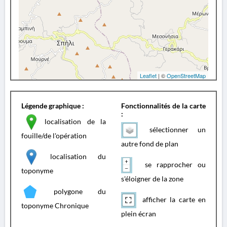
Leaflet
| ©
OpenStreetMap
Légende graphique :
Fonctionnalités de la carte
:
localisation de la
sélectionner un
fouille/de l'opération
autre fond de plan
localisation du
se rapprocher ou
toponyme
s'éloigner de la zone
polygone du
afficher la carte en
toponyme Chronique
plein écran