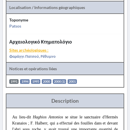
Localisation / Informations géographiques
Toponyme
Patsos
Αρχαιολογικό Κτηματολόγιο
Sites archéologiques :
Φαράγγι Πατσού, Ρέθυμνο
Notices et opérations liées
1991
1994
1995
2000
2000 (1)
2001
Description
Au lieu-dit
Haghios Antonios
se situe le sanctuaire d'Hermès
Kranaios ; F. Halberr, qui a effectué des fouilles dans et devant
l'abri sous roche, y avait trouvé une importante quantité de